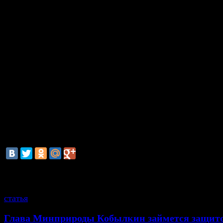
группировки. Лидеру группировки Басмачу удалось 
когда оперативники стали проводить задержания чл
СКП РФ объявил его в федеральный розыск. Основн
отношении членов данной группировки еще расследу
Экстрадиция Басмача может повлечь за собой
уголовные дела, связанные с нынешними бизнес
чиновниками города Щелково и Щелковского района
всего, доследствие по оставшимся «делам из 90-
затронуть бывших соратников «щелковских», к
настоящее время отошли от криминала и занялис
легальными делами – бизнесом и политикой.
смотрите также
статья
Глава Минприроды Кобылкин займется защит