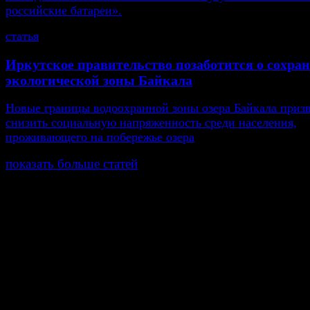
российские батареи».
статья
Иркутское правительство позаботится о сохра
экологической зоны Байкала
Новые границы водоохранной зоны озера Байкала приз
снизить социальную напряженность среди населения,
проживающего на побережье озера
показать больше статей
© Газета Неделя, 2014
При любом использовании материалов сайта и дочер
проектов, гиперссылка на www.weekjournal.ru обязате
Зарегистрировано Федеральной службой по надзору 
связи, информационных технологий и массовых
коммуникаций (Роскомнадзор) как электронное перио
издание "Газета Неделя".