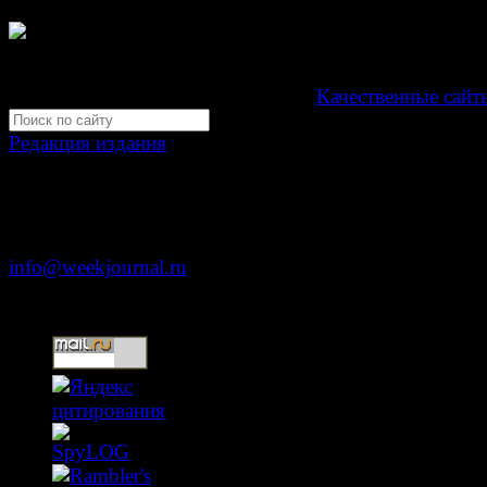
Свидетельство Эл №ФС77-39719 от 30 апреля 201
Мнение авторов может не совпадать с мнением редак
Development by "Byte Eight Lab" -
Качественные сайт
Редакция издания
Москва, ул. Тверская д. 9 стр. 4
+7 (499) 653-5391
info@weekjournal.ru