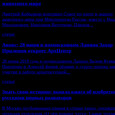
животного мира
Дмитрий Кобылкин возглавил Совет по охоте и защите
животного мира при Минприроды России, вместе с Ни
Михалковым, Николаем Валуевым, Павлом...
статья
Анонс: 28 июня в подмосковном Лапино Захар
Прилепин откроет АрхЦентр
28 июня 2018 года в подмосковном Лапино Вадим Кумин
Прилепин и Алексей Комов объявят о старте приема зая
участие в работе архитектурной...
статья
Знать свою историю: вышла книга об изобрете
русскими первых радиаторов
В Москве опубликована первая в стране книга, посвящ
легендам отопления «О чём помнит чугун. Самые тепл