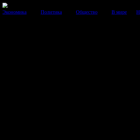
Экономика
Политика
Общество
В мире
Н
По делу «щелковских» ждут 
эпизодов в России
Из Таиланда в Россию депортирован лидер «Щелковс
ОПГ Александр Матусов, известный в криминальном
под кличкой Басмач.
03 Июля 2014
09:47:41
Из Таиланда в Россию депортирован
«Щелковской» ОПГ Александр Матусов, изве
криминальном мире под кличкой Басмач.
Матусов, а также еще двое граждан, ранее зад