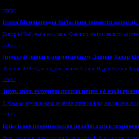
статья
Глава Минприроды Кобылкин займется защитой 
Дмитрий Кобылкин возглавил Совет по охоте и защите животн
статья
Анонс: 28 июня в подмосковном Лапино Захар П
28 июня 2018 года в подмосковном Лапино Вадим Кумин, Захар 
статья
Знать свою историю: вышла книга об изобретени
В Москве опубликована первая в стране книга, посвященная л
статья
Иркутское правительство позаботится о сохране
Новые границы водоохранной зоны озера Байкала призваны сн