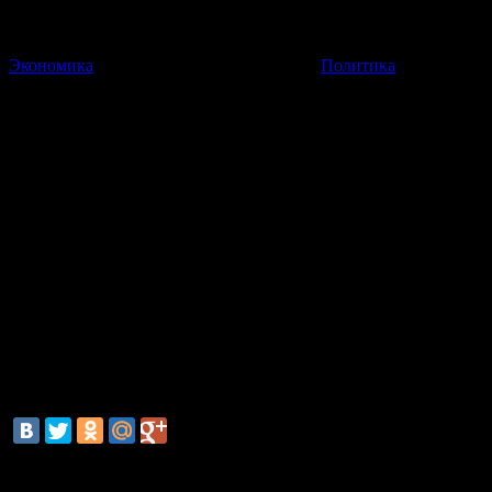
Экономика
Политика
Росавиация: Ми-8 мог разбить
Предполагается, что причиной крушения вертолета стала груба
01 Июля 2014
08:22:32
Причиной крушения Ми-8 в Хабаровском крае могла быть грубая
был на борту, покинули воздушное судно. Их эвакуировали.
По данным ведомства, Ми-8 снижался для осмотра площадки, ч
от посёлка Чекунда на севере края. На его борту, по разным да
смотрите также