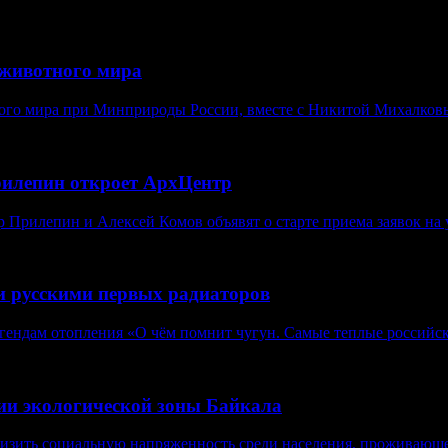
животного мира
ого мира при Минприроды России, вместе с Никитой Михалковы
рилепин откроет АрхЦентр
Прилепин и Алексей Комов объявят о старте приема заявок на у
и русскими первых радиаторов
егендам отопления «О чём помнит чугун. Самые теплые российск
нии экологической зоны Байкала
изить социальную напряженность среди населения, проживающе