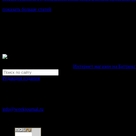
показать больше статей
© Газета Неделя, 2014
При любом использовании материалов сайта и дочерних проекто
Зарегистрировано Федеральной службой по надзору в сфере св
Неделя".
Свидетельство Эл №ФС77-39719 от 30 апреля 2010 года. М
Development by "Byte Eight Lab" -
Интернет магазин на Битрикс
Редакция издания
Москва, ул. Тверская д. 9 стр. 4
+7 (499) 653-5391
info@weekjournal.ru