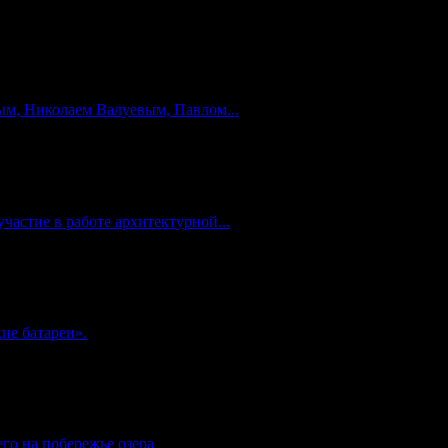
м, Николаем Валуевым, Павлом...
частие в работе архитектурной...
ие батареи».
го на побережье озера