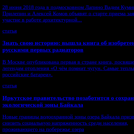
28 июня 2018 года в подмосковном Лапино Вадим Кумин
Прилепин и Алексей Комов объявят о старте приема зая
участие в работе архитектурной...
статья
Знать свою историю: вышла книга об изобрете
русскими первых радиаторов
В Москве опубликована первая в стране книга, посвящ
легендам отопления «О чём помнит чугун. Самые тепл
российские батареи».
статья
Иркутское правительство позаботится о сохра
экологической зоны Байкала
Новые границы водоохранной зоны озера Байкала приз
снизить социальную напряженность среди населения,
проживающего на побережье озера