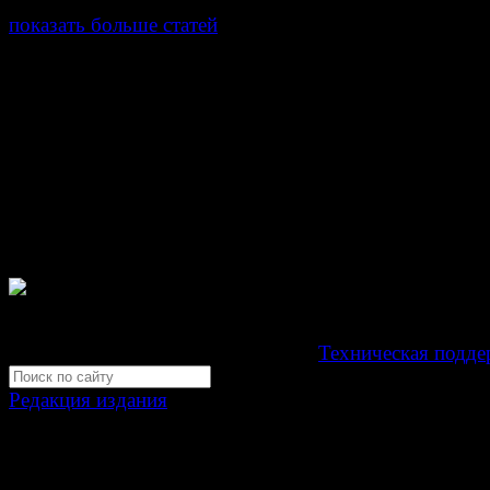
показать больше статей
© Газета Неделя, 2014
При любом использовании материалов сайта и дочер
проектов, гиперссылка на www.weekjournal.ru обязате
Зарегистрировано Федеральной службой по надзору 
связи, информационных технологий и массовых
коммуникаций (Роскомнадзор) как электронное перио
издание "Газета Неделя".
Свидетельство Эл №ФС77-39719 от 30 апреля 201
Мнение авторов может не совпадать с мнением редак
Development by "Byte Eight Lab" -
Техническая подде
Редакция издания
Москва, ул. Тверская д. 9 стр. 4
+7 (499) 653-5391