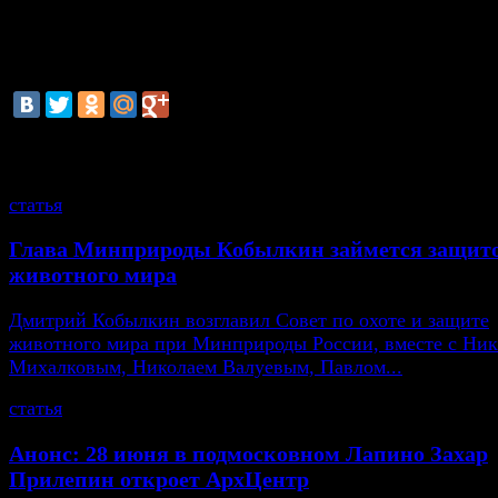
Источник в правоохранительных органах Дагестана ра
что в селе уже блокирован один дом.
смотрите также
статья
Глава Минприроды Кобылкин займется защит
животного мира
Дмитрий Кобылкин возглавил Совет по охоте и защите
животного мира при Минприроды России, вместе с Ни
Михалковым, Николаем Валуевым, Павлом...
статья
Анонс: 28 июня в подмосковном Лапино Захар
Прилепин откроет АрхЦентр