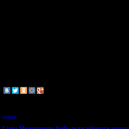
В частности, Шудегов предлагает установить запрет н
«оскорбления, насмешки, упреки в некомпетентности,
поучения» в отношении школьных учителей.
«Мы наблюдаем изменение настроений в молодежной
подростки стали особенно агрессивными. Я считаю, ч
государство должно защищать безопасность педагого
это происходит в отношении работников правоохран
органов», — подчеркнул Шудегов.
Применение насилия в отношении педработника и ег
публичное оскорбление предлагается приравнять к
применению силы или оскорблению в отношении
представителя власти, отмечает издание.
смотрите также
статья
Глава Минприроды Кобылкин займется защит