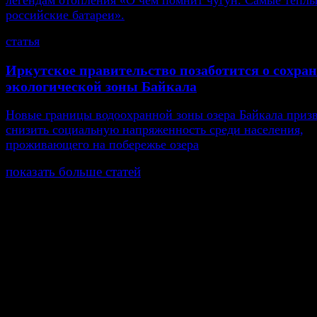
легендам отопления «О чём помнит чугун. Самые тепл
российские батареи».
статья
Иркутское правительство позаботится о сохра
экологической зоны Байкала
Новые границы водоохранной зоны озера Байкала приз
снизить социальную напряженность среди населения,
проживающего на побережье озера
показать больше статей
© Газета Неделя, 2014
При любом использовании материалов сайта и дочер
проектов, гиперссылка на www.weekjournal.ru обязате
Зарегистрировано Федеральной службой по надзору 
связи, информационных технологий и массовых
коммуникаций (Роскомнадзор) как электронное перио
издание "Газета Неделя".