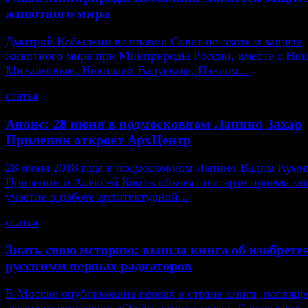
животного мира
Дмитрий Кобылкин возглавил Совет по охоте и защите
животного мира при Минприроды России, вместе с Ни
Михалковым, Николаем Валуевым, Павлом...
статья
Анонс: 28 июня в подмосковном Лапино Захар
Прилепин откроет АрхЦентр
28 июня 2018 года в подмосковном Лапино Вадим Кумин
Прилепин и Алексей Комов объявят о старте приема зая
участие в работе архитектурной...
статья
Знать свою историю: вышла книга об изобрете
русскими первых радиаторов
В Москве опубликована первая в стране книга, посвящ