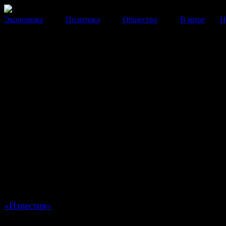
Экономика
Политика
Общество
В мире
Н
СМИ: За оскорбления учител
введут уголовную ответствен
Караться такое преступление будет штрафом или
исправительными работами.
27 Июня 2014
11:45:03
Заместитель председателя Госдумы по образованию 
Шудегов готовит законопроект о внесении изменений
федеральный закон «Об образовании в России». Попр
как считает депутат, введут стимулы для школьных у
для продолжения работы в школе. Об этом пишет газ
«Известия»
.