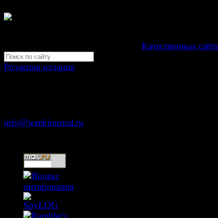
Свидетельство Эл №ФС77-39719 от 30 апреля 201
Мнение авторов может не совпадать с мнением редак
Development by "Byte Eight Lab" -
Качественные сайт
Редакция издания
Москва, ул. Тверская д. 9 стр. 4
+7 (499) 653-5391
info@weekjournal.ru