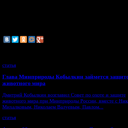
Центрального рынка Евгений Ремезов.
Возбуждено уголовное дело по ст.105. УК РФ «Поку
убийство», - сообщил старший помощник руководите
связям с общественностью СУ СК РФ по Волгоградс
области Наталья Куницкая.
смотрите также
статья
Глава Минприроды Кобылкин займется защит
животного мира
Дмитрий Кобылкин возглавил Совет по охоте и защите
животного мира при Минприроды России, вместе с Ни
Михалковым, Николаем Валуевым, Павлом...
статья