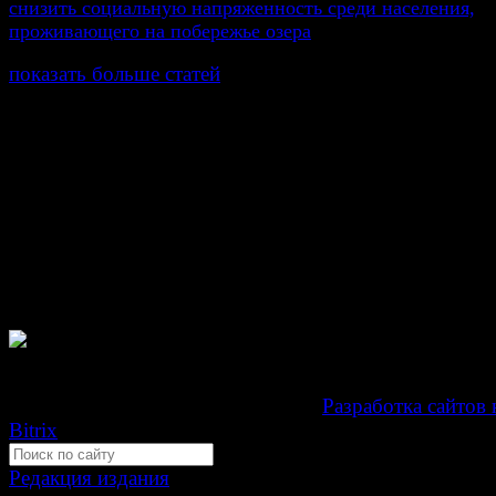
снизить социальную напряженность среди населения,
проживающего на побережье озера
показать больше статей
© Газета Неделя, 2014
При любом использовании материалов сайта и дочер
проектов, гиперссылка на www.weekjournal.ru обязате
Зарегистрировано Федеральной службой по надзору 
связи, информационных технологий и массовых
коммуникаций (Роскомнадзор) как электронное перио
издание "Газета Неделя".
Свидетельство Эл №ФС77-39719 от 30 апреля 201
Мнение авторов может не совпадать с мнением редак
Development by "Byte Eight Lab" -
Разработка сайтов 
Bitrix
Редакция издания