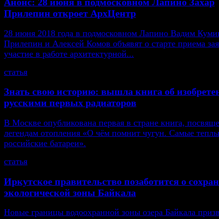
Анонс: 28 июня в подмосковном Лапино Захар
Прилепин откроет АрхЦентр
28 июня 2018 года в подмосковном Лапино Вадим Кумин
Прилепин и Алексей Комов объявят о старте приема зая
участие в работе архитектурной...
статья
Знать свою историю: вышла книга об изобрете
русскими первых радиаторов
В Москве опубликована первая в стране книга, посвящ
легендам отопления «О чём помнит чугун. Самые тепл
российские батареи».
статья
Иркутское правительство позаботится о сохра
экологической зоны Байкала
Новые границы водоохранной зоны озера Байкала приз