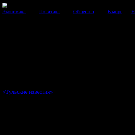
Экономика
Политика
Общество
В мире
Н
В Тульской области выпал сн
В ближайшие два дня в ряде регионов Европейской ч
страны похолодает до –5 градусов.
06 Мая 2014
20:55:02
Сегодня в деревнях Башкино, Кочерово и Дольцы Б
района Тульской области прошел снегопад, сообща
«Тульские известия»
.
По словам очевидцев, в Туле снег тоже принимался, 
растаял.
Снегопад в мае довольно редкое явление для 
области, но не исключительное.