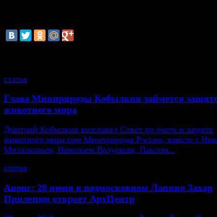
смотрите также
статья
Глава Минприроды Кобылкин займется защит
животного мира
Дмитрий Кобылкин возглавил Совет по охоте и защите
животного мира при Минприроды России, вместе с Ни
Михалковым, Николаем Валуевым, Павлом...
статья
Анонс: 28 июня в подмосковном Лапино Захар
Прилепин откроет АрхЦентр