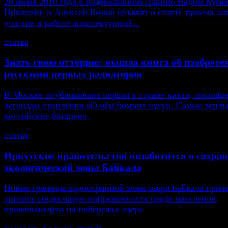
28 июня 2018 года в подмосковном Лапино Вадим Кумин
Прилепин и Алексей Комов объявят о старте приема зая
участие в работе архитектурной...
статья
Знать свою историю: вышла книга об изобрете
русскими первых радиаторов
В Москве опубликована первая в стране книга, посвящ
легендам отопления «О чём помнит чугун. Самые тепл
российские батареи».
статья
Иркутское правительство позаботится о сохра
экологической зоны Байкала
Новые границы водоохранной зоны озера Байкала приз
снизить социальную напряженность среди населения,
проживающего на побережье озера