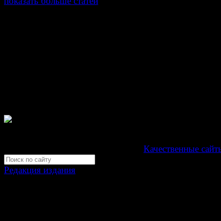
показать больше статей
© Газета Неделя, 2014
При любом использовании материалов сайта и дочер
проектов, гиперссылка на www.weekjournal.ru обязате
Зарегистрировано Федеральной службой по надзору 
связи, информационных технологий и массовых
коммуникаций (Роскомнадзор) как электронное перио
издание "Газета Неделя".
Свидетельство Эл №ФС77-39719 от 30 апреля 201
Мнение авторов может не совпадать с мнением редак
Development by "Byte Eight Lab" -
Качественные сайт
Редакция издания
Москва, ул. Тверская д. 9 стр. 4
+7 (499) 653-5391