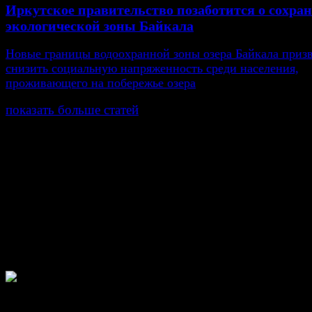
Иркутское правительство позаботится о сохра
экологической зоны Байкала
Новые границы водоохранной зоны озера Байкала приз
снизить социальную напряженность среди населения,
проживающего на побережье озера
показать больше статей
© Газета Неделя, 2014
При любом использовании материалов сайта и дочер
проектов, гиперссылка на www.weekjournal.ru обязате
Зарегистрировано Федеральной службой по надзору 
связи, информационных технологий и массовых
коммуникаций (Роскомнадзор) как электронное перио
издание "Газета Неделя".
Свидетельство Эл №ФС77-39719 от 30 апреля 201
Мнение авторов может не совпадать с мнением редак