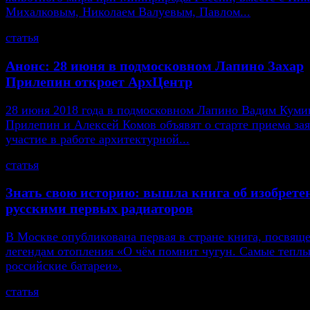
Михалковым, Николаем Валуевым, Павлом...
статья
Анонс: 28 июня в подмосковном Лапино Захар
Прилепин откроет АрхЦентр
28 июня 2018 года в подмосковном Лапино Вадим Кумин
Прилепин и Алексей Комов объявят о старте приема зая
участие в работе архитектурной...
статья
Знать свою историю: вышла книга об изобрете
русскими первых радиаторов
В Москве опубликована первая в стране книга, посвящ
легендам отопления «О чём помнит чугун. Самые тепл
российские батареи».
статья