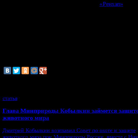
сообщает информационное агентство
«Ренхап»
со сс
Союз конькобежцев Кореи (
KSU
).
Как сообщается, протест был подан 10 апреля.
KSU
н
составом судейской бригады в женском одиночном 
На Олимпиаде в Сочи россиянка Аделина Сотникова 
золотую медаль, получив по сумме короткой и про
программ 224,59 балла, а южнокорейская фигурист
На стала второй (219,11 балла).
смотрите также
статья
Глава Минприроды Кобылкин займется защит
животного мира
Дмитрий Кобылкин возглавил Совет по охоте и защите
животного мира при Минприроды России, вместе с Ни