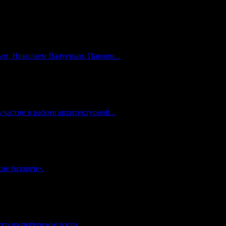
м, Николаем Валуевым, Павлом...
частие в работе архитектурной...
ие батареи».
го на побережье озера