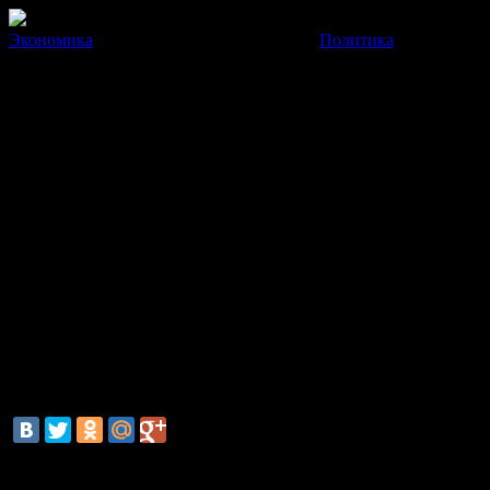
Экономика
Политика
Россия высадила более 350 де
Эта самая масштабная высадка десантников в Арктике за всю 
14 Марта 2014
11:51:34
Сегодня в Новосибирских островах Арктике высадились более 
- Было десантировано более 350 парашютистов, 4 единицы воен
ВДВ Владимир Шаманов.
По его словам, в Арктике десантники будут выполнять не толь
Он также отметил, что россияне могут гордиться бойцами ВД
мире, кроме нас, с парашютом не прыгает. Здесь мы, к счасть
смотрите также