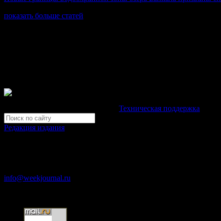
показать больше статей
© Газета Неделя, 2014
При любом использовании материалов сайта и дочерних проекто
Зарегистрировано Федеральной службой по надзору в сфере св
Неделя".
Свидетельство Эл №ФС77-39719 от 30 апреля 2010 года. М
Development by "Byte Eight Lab" -
Техническая поддержка
Редакция издания
Москва, ул. Тверская д. 9 стр. 4
+7 (499) 653-5391
info@weekjournal.ru