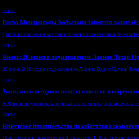
статья
Глава Минприроды Кобылкин займется защитой 
Дмитрий Кобылкин возглавил Совет по охоте и защите животн
статья
Анонс: 28 июня в подмосковном Лапино Захар П
28 июня 2018 года в подмосковном Лапино Вадим Кумин, Захар 
статья
Знать свою историю: вышла книга об изобретени
В Москве опубликована первая в стране книга, посвященная л
статья
Иркутское правительство позаботится о сохране
Новые границы водоохранной зоны озера Байкала призваны сн