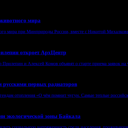
животного мира
ого мира при Минприроды России, вместе с Никитой Михалковы
рилепин откроет АрхЦентр
Прилепин и Алексей Комов объявят о старте приема заявок на у
и русскими первых радиаторов
егендам отопления «О чём помнит чугун. Самые теплые российск
нии экологической зоны Байкала
изить социальную напряженность среди населения, проживающе