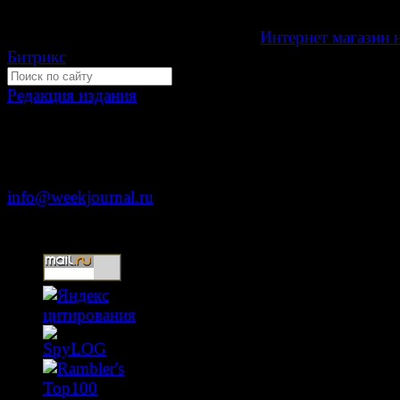
Мнение авторов может не совпадать с мнением редак
Development by "Byte Eight Lab" -
Интернет магазин 
Битрикс
Редакция издания
Москва, ул. Тверская д. 9 стр. 4
+7 (499) 653-5391
info@weekjournal.ru