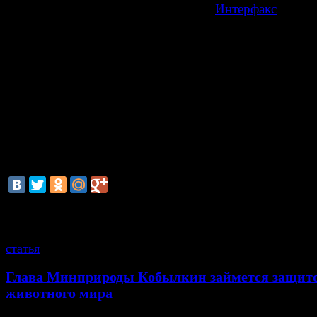
делу о провокации взятки, передает
Интерфакс
.
- Он был вызван на допрос к следователю, после чего
задержан, - цитирует агентство заявление источника в
правоохранительных органах.
По информации агентства, Колесникову вменяют пр
должностных полномочий. Напомним, что 21 феврал
президент России Владимир Путин уволил начальник
ГУЭБиПК МВД РФ, генерал-лейтенанта полиции Ден
Сугробова.
смотрите также
статья
Глава Минприроды Кобылкин займется защит
животного мира