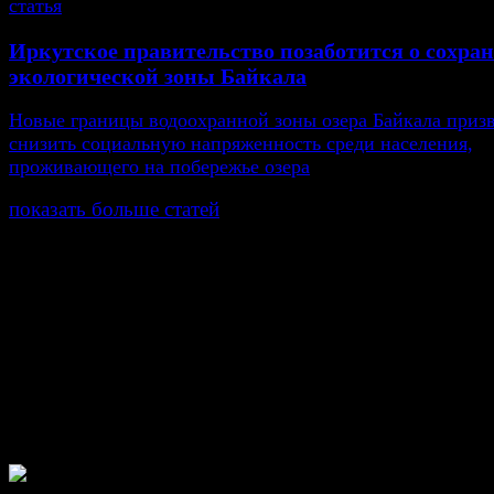
статья
Иркутское правительство позаботится о сохра
экологической зоны Байкала
Новые границы водоохранной зоны озера Байкала приз
снизить социальную напряженность среди населения,
проживающего на побережье озера
показать больше статей
© Газета Неделя, 2014
При любом использовании материалов сайта и дочер
проектов, гиперссылка на www.weekjournal.ru обязате
Зарегистрировано Федеральной службой по надзору 
связи, информационных технологий и массовых
коммуникаций (Роскомнадзор) как электронное перио
издание "Газета Неделя".
Свидетельство Эл №ФС77-39719 от 30 апреля 201