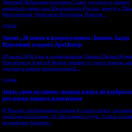
Дмитрий Кобылкин возглавил Совет по охоте и защите
животного мира при Минприроды России, вместе с Ни
Михалковым, Николаем Валуевым, Павлом...
статья
Анонс: 28 июня в подмосковном Лапино Захар
Прилепин откроет АрхЦентр
28 июня 2018 года в подмосковном Лапино Вадим Кумин
Прилепин и Алексей Комов объявят о старте приема зая
участие в работе архитектурной...
статья
Знать свою историю: вышла книга об изобрете
русскими первых радиаторов
В Москве опубликована первая в стране книга, посвящ
легендам отопления «О чём помнит чугун. Самые тепл
российские батареи».