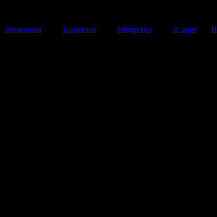
Экономика
Политика
Общество
В мире
Н
По подозрению в коррупции
задержан замглавы управлен
экономической безопасности
Борису Колесникову инкриминируют превышение
должностных полномочий.
26 Февраля 2014
09:14:33
В Москве сотрудниками правоохранительных органо
задержан заместитель начальника главного управлени
экономической безопасности и противодействия кор
МВД России Борис Колесников. Сейчас его допраши