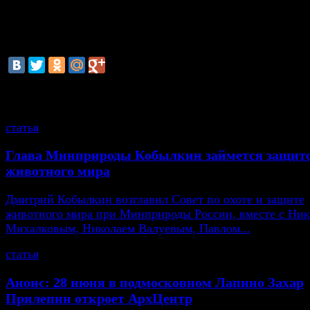
Несмотря на повышенные меры безопасности у здан
по словам очевидцев, несколько человек попытались
полицейское оцепление, выходили на проезжую часть
смотрите также
статья
Глава Минприроды Кобылкин займется защит
животного мира
Дмитрий Кобылкин возглавил Совет по охоте и защите
животного мира при Минприроды России, вместе с Ни
Михалковым, Николаем Валуевым, Павлом...
статья
Анонс: 28 июня в подмосковном Лапино Захар
Прилепин откроет АрхЦентр