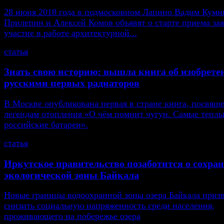
28 июня 2018 года в подмосковном Лапино Вадим Кумин
Прилепин и Алексей Комов объявят о старте приема зая
участие в работе архитектурной...
статья
Знать свою историю: вышла книга об изобрете
русскими первых радиаторов
В Москве опубликована первая в стране книга, посвящ
легендам отопления «О чём помнит чугун. Самые тепл
российские батареи».
статья
Иркутское правительство позаботится о сохра
экологической зоны Байкала
Новые границы водоохранной зоны озера Байкала приз
снизить социальную напряженность среди населения,
проживающего на побережье озера