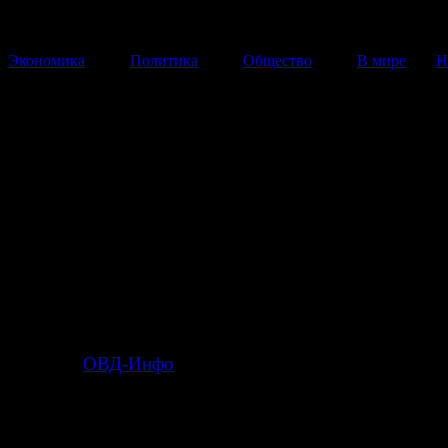
Экономика
Политика
Общество
В мире
Н
У Замоскворецкого суда
задержаны 117 человек
Все задержанные доставляются в районные отделы п
24 Февраля 2014
15:30:08
Сегодня возле здания Замосковрецкого суда Мос
продолжается оглашение приговора по делу о беспо
Болотной площади 6 мая 2012 года, задержаны 117
передает
ОВД-Инфо
.
Все задержанные автозаками доставляются в районн
полиции.