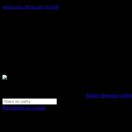
показать больше статей
© Газета Неделя, 2014
При любом использовании материалов сайта и дочер
проектов, гиперссылка на www.weekjournal.ru обязате
Зарегистрировано Федеральной службой по надзору 
связи, информационных технологий и массовых
коммуникаций (Роскомнадзор) как электронное перио
издание "Газета Неделя".
Свидетельство Эл №ФС77-39719 от 30 апреля 201
Мнение авторов может не совпадать с мнением редак
Development by "Byte Eight Lab" -
Качественные сайт
Редакция издания
Москва, ул. Тверская д. 9 стр. 4
+7 (499) 653-5391