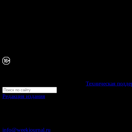
При любом использовании материалов сайта и дочер
проектов, гиперссылка на www.weekjournal.ru обязате
Зарегистрировано Федеральной службой по надзору 
связи, информационных технологий и массовых
коммуникаций (Роскомнадзор) как электронное перио
издание "Газета Неделя".
Свидетельство Эл №ФС77-39719 от 30 апреля 20
Мнение авторов может не совпадать с мнением р
16+
Development by "Byte Eight Lab" -
Техническая подде
Редакция издания
Москва, ул. Тверская д. 9 стр. 4
+7 (499) 653-5391
info@weekjournal.ru