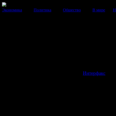
Экономика
Политика
Общество
В мире
Н
Собянин объявил о разводе
Мэр Москвы объявил, что разводится со своей жено
после 28 лет брака.
21 Февраля 2014
20:17:12
Сегодня мэр Москвы Сергей Собянин подтвердил, чт
разводится с женой Ириной, передает
Интерфакс
.
«Мы решили развестись. Это наше с Ириной решени
уважаем друг друга и сохраняем добрые отношения»,
сообщил Сергей Собянин.