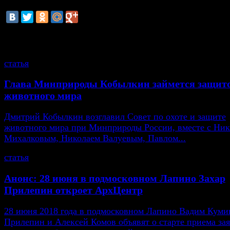
смотрите также
статья
Глава Минприроды Кобылкин займется защит
животного мира
Дмитрий Кобылкин возглавил Совет по охоте и защите
животного мира при Минприроды России, вместе с Ни
Михалковым, Николаем Валуевым, Павлом...
статья
Анонс: 28 июня в подмосковном Лапино Захар
Прилепин откроет АрхЦентр
28 июня 2018 года в подмосковном Лапино Вадим Кумин
Прилепин и Алексей Комов объявят о старте приема зая