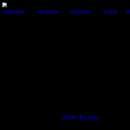
Экономика
Политика
Общество
В мире
Н
Минбороны РФ к концу года
сформирует 10 научных рот
Одна из новых научных рот, медицинской специализа
будет сформирована уже весной.
10 Февраля 2014
19:55:35
К концу 2014 года Минобороны сформирует 10 науч
Как сообщил заместитель министра обороны РФ Ник
Панков, к уже имеющимся четырем научным ротам б
сформировано еще около шести новых аналогичных
подразделений, передает
«Голос России»
.
По его словам, одна из новых научных рот, медицинс