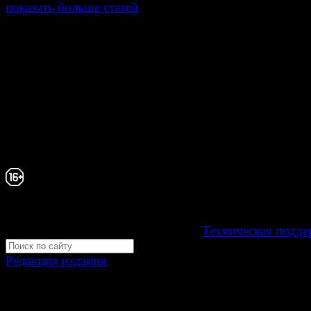
показать больше статей
© Газета Неделя, 2014
При любом использовании материалов сайта и дочер
проектов, гиперссылка на www.weekjournal.ru обязате
Зарегистрировано Федеральной службой по надзору 
связи, информационных технологий и массовых
коммуникаций (Роскомнадзор) как электронное перио
издание "Газета Неделя".
Свидетельство Эл №ФС77-39719 от 30 апреля 20
Мнение авторов может не совпадать с мнением р
16+
Development by "Byte Eight Lab" -
Техническая подде
Редакция издания
Москва, ул. Тверская д. 9 стр. 4