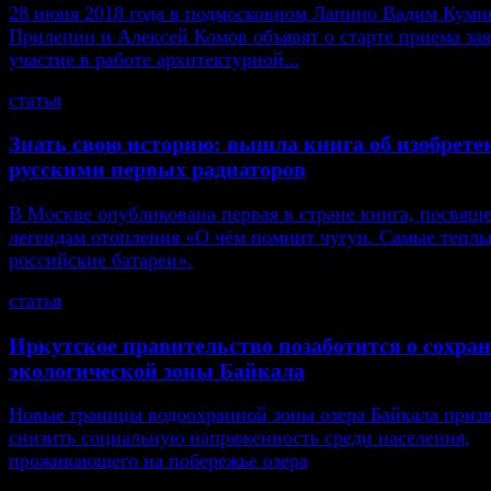
28 июня 2018 года в подмосковном Лапино Вадим Кумин
Прилепин и Алексей Комов объявят о старте приема зая
участие в работе архитектурной...
статья
Знать свою историю: вышла книга об изобрете
русскими первых радиаторов
В Москве опубликована первая в стране книга, посвящ
легендам отопления «О чём помнит чугун. Самые тепл
российские батареи».
статья
Иркутское правительство позаботится о сохра
экологической зоны Байкала
Новые границы водоохранной зоны озера Байкала приз
снизить социальную напряженность среди населения,
проживающего на побережье озера