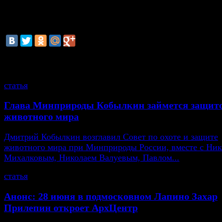
специализации, будет сформирована уже весной. Так
создать научную роту гуманитарного направления.
смотрите также
статья
Глава Минприроды Кобылкин займется защит
животного мира
Дмитрий Кобылкин возглавил Совет по охоте и защите
животного мира при Минприроды России, вместе с Ни
Михалковым, Николаем Валуевым, Павлом...
статья
Анонс: 28 июня в подмосковном Лапино Захар
Прилепин откроет АрхЦентр