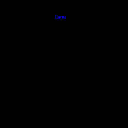
Наука
 к уже имеющимся четырем научным ротам будет сформировано
ную роту гуманитарного направления.