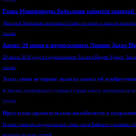
Глава Минприроды Кобылкин займется защитой 
Дмитрий Кобылкин возглавил Совет по охоте и защите животн
статья
Анонс: 28 июня в подмосковном Лапино Захар П
28 июня 2018 года в подмосковном Лапино Вадим Кумин, Захар 
статья
Знать свою историю: вышла книга об изобретени
В Москве опубликована первая в стране книга, посвященная л
статья
Иркутское правительство позаботится о сохране
Новые границы водоохранной зоны озера Байкала призваны сн
показать больше статей