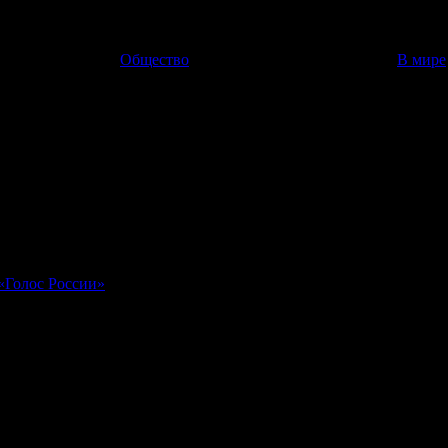
Общество
В мире
формирует 10 научных рот
т сформирована уже весной.
Как сообщил заместитель министра обороны РФ Николай Панков,
«Голос России»
.
иализации, будет сформирована уже весной. Также создать науч