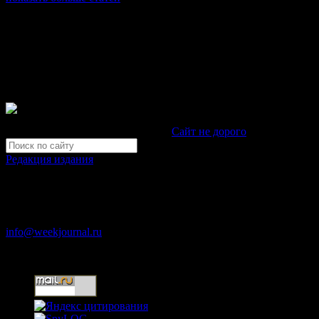
© Газета Неделя, 2014
При любом использовании материалов сайта и дочерних проекто
Зарегистрировано Федеральной службой по надзору в сфере св
Неделя".
Свидетельство Эл №ФС77-39719 от 30 апреля 2010 года. М
Development by "Byte Eight Lab" -
Сайт не дорого
Редакция издания
Москва, ул. Тверская д. 9 стр. 4
+7 (499) 653-5391
info@weekjournal.ru