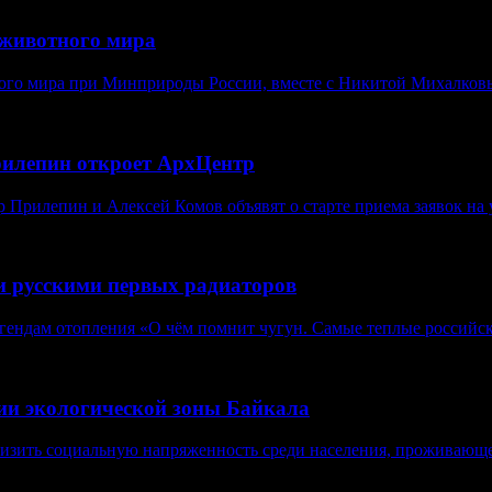
животного мира
ого мира при Минприроды России, вместе с Никитой Михалковы
рилепин откроет АрхЦентр
Прилепин и Алексей Комов объявят о старте приема заявок на у
и русскими первых радиаторов
егендам отопления «О чём помнит чугун. Самые теплые российск
нии экологической зоны Байкала
изить социальную напряженность среди населения, проживающе