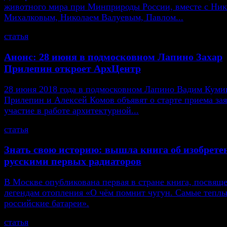
животного мира при Минприроды России, вместе с Ни
Михалковым, Николаем Валуевым, Павлом...
статья
Анонс: 28 июня в подмосковном Лапино Захар
Прилепин откроет АрхЦентр
28 июня 2018 года в подмосковном Лапино Вадим Кумин
Прилепин и Алексей Комов объявят о старте приема зая
участие в работе архитектурной...
статья
Знать свою историю: вышла книга об изобрете
русскими первых радиаторов
В Москве опубликована первая в стране книга, посвящ
легендам отопления «О чём помнит чугун. Самые тепл
российские батареи».
статья