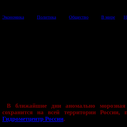
Экономика
Политика
Общество
В мире
Н
Аномальные морозы на юге
России: в Ростове-на-Дону и
Волгограде до -33
В ближайшие дни аномально морозная погода сохран
почти на всей территории страны.
28 Января 2014
16:33:56
В ближайшие дни аномально морозная
сохранится на всей территории России, п
Гидрометцентр России
.