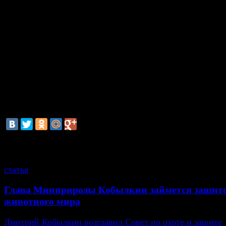
Пятидесятиградусные морозы ожидаются в ряде 
Сибирского федерального округа. «
На севере И
области - -51...-46
градусов, на юге
Таймырского 
Ненецкого муниципального района Красноярск
- -50…-45
, в
Эвенкийском - -57…-52
,
Туруха
-55…-50
, м
униципальных районах Красноярского
Томской области - -45…-40.
В Дальневосточном федеральном округе холоднее вс
в Якутии -
на северо-западе республики
до -58
.
смотрите также
статья
Глава Минприроды Кобылкин займется защит
животного мира
Дмитрий Кобылкин возглавил Совет по охоте и защите