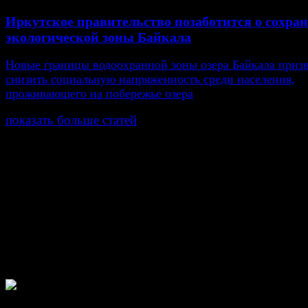
Иркутское правительство позаботится о сохра
экологической зоны Байкала
Новые границы водоохранной зоны озера Байкала приз
снизить социальную напряженность среди населения,
проживающего на побережье озера
показать больше статей
© Газета Неделя, 2014
При любом использовании материалов сайта и дочер
проектов, гиперссылка на www.weekjournal.ru обязате
Зарегистрировано Федеральной службой по надзору 
связи, информационных технологий и массовых
коммуникаций (Роскомнадзор) как электронное перио
издание "Газета Неделя".
Свидетельство Эл №ФС77-39719 от 30 апреля 201
Мнение авторов может не совпадать с мнением редак