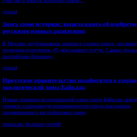
участие в работе архитектурной...
статья
Знать свою историю: вышла книга об изобрете
русскими первых радиаторов
В Москве опубликована первая в стране книга, посвящ
легендам отопления «О чём помнит чугун. Самые тепл
российские батареи».
статья
Иркутское правительство позаботится о сохра
экологической зоны Байкала
Новые границы водоохранной зоны озера Байкала приз
снизить социальную напряженность среди населения,
проживающего на побережье озера
показать больше статей
© Газета Неделя, 2014