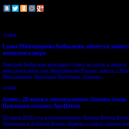
смотрите также
статья
Глава Минприроды Кобылкин займется защит
животного мира
Дмитрий Кобылкин возглавил Совет по охоте и защите
животного мира при Минприроды России, вместе с Ни
Михалковым, Николаем Валуевым, Павлом...
статья
Анонс: 28 июня в подмосковном Лапино Захар
Прилепин откроет АрхЦентр
28 июня 2018 года в подмосковном Лапино Вадим Кумин
Прилепин и Алексей Комов объявят о старте приема зая