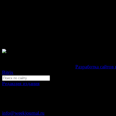
При любом использовании материалов сайта и дочер
проектов, гиперссылка на www.weekjournal.ru обязате
Зарегистрировано Федеральной службой по надзору 
связи, информационных технологий и массовых
коммуникаций (Роскомнадзор) как электронное перио
издание "Газета Неделя".
Свидетельство Эл №ФС77-39719 от 30 апреля 201
Мнение авторов может не совпадать с мнением редак
Development by "Byte Eight Lab" -
Разработка сайтов 
Bitrix
Редакция издания
Москва, ул. Тверская д. 9 стр. 4
+7 (499) 653-5391
info@weekjournal.ru