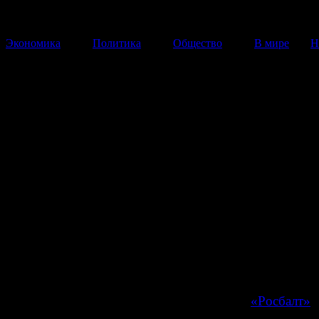
Экономика
Политика
Общество
В мире
Н
Из-за коррупционного сканда
СКР уволены два
высокопоставленных сотрудн
Выявить коррупционные схемы в СК РФ удалось сот
ФСБ РФ, причем почти случайно.
27 Января 2014
19:20:56
Из-за крупного коррупционного скандала в Следств
комитете России были уволены два высокопоставлен
сотрудника, в производстве которых в свое время на
«громкие» уголовные дела, сообщает ИА
«Росбалт»
.