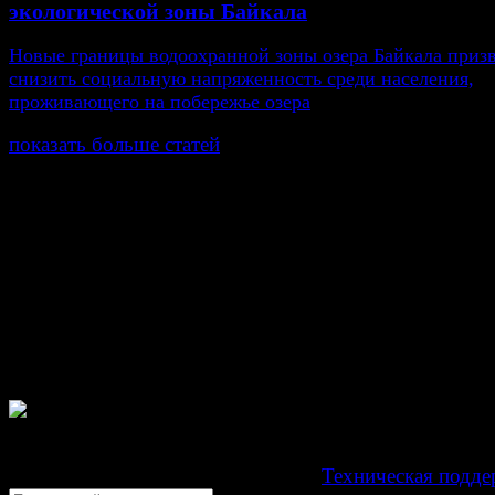
экологической зоны Байкала
Новые границы водоохранной зоны озера Байкала приз
снизить социальную напряженность среди населения,
проживающего на побережье озера
показать больше статей
© Газета Неделя, 2014
При любом использовании материалов сайта и дочер
проектов, гиперссылка на www.weekjournal.ru обязате
Зарегистрировано Федеральной службой по надзору 
связи, информационных технологий и массовых
коммуникаций (Роскомнадзор) как электронное перио
издание "Газета Неделя".
Свидетельство Эл №ФС77-39719 от 30 апреля 201
Мнение авторов может не совпадать с мнением редак
Development by "Byte Eight Lab" -
Техническая подде