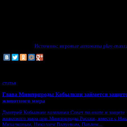
запустить в тестовом режиме на любой ставке, с 
виртуальным капиталом в 2 тсячи евро.
На сегодняшний день онлайн слоты – самая
альтернатива реальным казино, ближайшие из
находятся в соседней Белоруссии.
Источник: игровые автоматы play-maxc
смотрите также
статья
Глава Минприроды Кобылкин займется защит
животного мира
Дмитрий Кобылкин возглавил Совет по охоте и защите
животного мира при Минприроды России, вместе с Ни
Михалковым, Николаем Валуевым, Павлом...