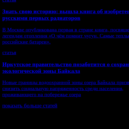
Знать свою историю: вышла книга об изобрете
русскими первых радиаторов
В Москве опубликована первая в стране книга, посвящ
легендам отопления «О чём помнит чугун. Самые тепл
российские батареи».
статья
Иркутское правительство позаботится о сохра
экологической зоны Байкала
Новые границы водоохранной зоны озера Байкала приз
снизить социальную напряженность среди населения,
проживающего на побережье озера
показать больше статей
© Газета Неделя, 2014
При любом использовании материалов сайта и дочер