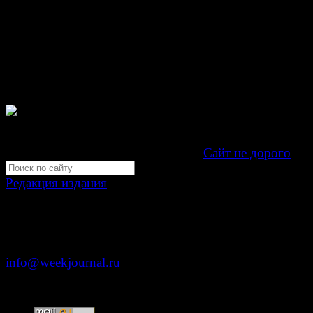
проектов, гиперссылка на www.weekjournal.ru обязате
Зарегистрировано Федеральной службой по надзору 
связи, информационных технологий и массовых
коммуникаций (Роскомнадзор) как электронное перио
издание "Газета Неделя".
Свидетельство Эл №ФС77-39719 от 30 апреля 201
Мнение авторов может не совпадать с мнением редак
Development by "Byte Eight Lab" -
Сайт не дорого
Редакция издания
Москва, ул. Тверская д. 9 стр. 4
+7 (499) 653-5391
info@weekjournal.ru