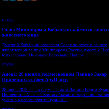
смотрите также
статья
Глава Минприроды Кобылкин займется защит
животного мира
Дмитрий Кобылкин возглавил Совет по охоте и защите
животного мира при Минприроды России, вместе с Ни
Михалковым, Николаем Валуевым, Павлом...
статья
Анонс: 28 июня в подмосковном Лапино Захар
Прилепин откроет АрхЦентр
28 июня 2018 года в подмосковном Лапино Вадим Кумин
Прилепин и Алексей Комов объявят о старте приема зая
участие в работе архитектурной...
статья