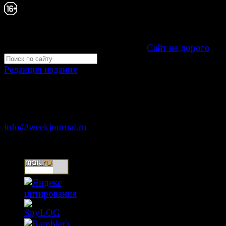
Свидетельство Эл №ФС77-39719 от 30 апреля 20
Мнение авторов может не совпадать с мнением р
16+
Development by "Byte Eight Lab" -
Сайт не дорого
Редакция издания
Москва, ул. Тверская д. 9 стр. 4
+7 (499) 653-5391
info@weekjournal.ru