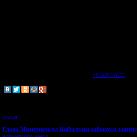
"Ни недвижимости, ни счетов в Америке у меня нет не
заявил в пятницу, 15 ноября, певец, отметив, что в 
учится его дочь.
"Пока у нее проблем нет, сотрудники ФБР к ней не п
Деньги - около $3 тыс. в месяц - я ей отправляю сам.
Америке у нее нет. Моя дочь учится в школе актерск
мастерства в США, и что с ней будет дальше, я не зна
скоро заканчивается виза, поэтому она должна будет
вернуться в Россию и продлить ее. Пока неизвестно, 
с этой ситуацией", - цитирует Лепса
ИТАР-ТАСС
.
смотрите также
статья
Глава Минприроды Кобылкин займется защит
животного мира