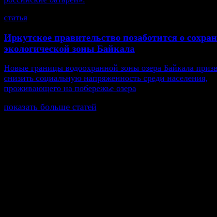
статья
Иркутское правительство позаботится о сохра
экологической зоны Байкала
Новые границы водоохранной зоны озера Байкала приз
снизить социальную напряженность среди населения,
проживающего на побережье озера
показать больше статей
© Газета Неделя, 2014
При любом использовании материалов сайта и дочер
проектов, гиперссылка на www.weekjournal.ru обязате
Зарегистрировано Федеральной службой по надзору 
связи, информационных технологий и массовых
коммуникаций (Роскомнадзор) как электронное перио
издание "Газета Неделя".