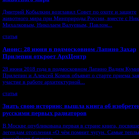
Дмитрий Кобылкин возглавил Совет по охоте и защите
животного мира при Минприроды России, вместе с Ни
Михалковым, Николаем Валуевым, Павлом...
статья
Анонс: 28 июня в подмосковном Лапино Захар
Прилепин откроет АрхЦентр
28 июня 2018 года в подмосковном Лапино Вадим Кумин
Прилепин и Алексей Комов объявят о старте приема зая
участие в работе архитектурной...
статья
Знать свою историю: вышла книга об изобрете
русскими первых радиаторов
В Москве опубликована первая в стране книга, посвящ
легендам отопления «О чём помнит чугун. Самые тепл
российские батареи».