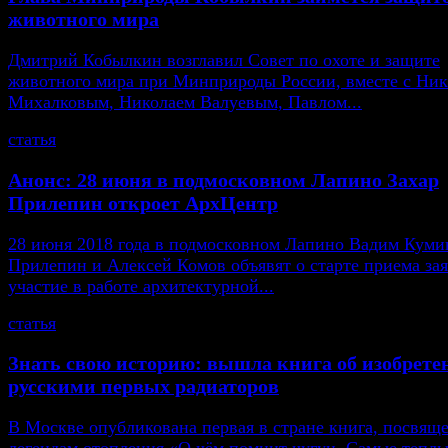
животного мира
Дмитрий Кобылкин возглавил Совет по охоте и защите
животного мира при Минприроды России, вместе с Ни
Михалковым, Николаем Валуевым, Павлом...
статья
Анонс: 28 июня в подмосковном Лапино Захар
Прилепин откроет АрхЦентр
28 июня 2018 года в подмосковном Лапино Вадим Кумин
Прилепин и Алексей Комов объявят о старте приема зая
участие в работе архитектурной...
статья
Знать свою историю: вышла книга об изобрете
русскими первых радиаторов
В Москве опубликована первая в стране книга, посвящ