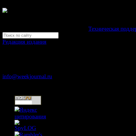
Свидетельство Эл №ФС77-39719 от 30 апреля 201
Мнение авторов может не совпадать с мнением редак
Development by "Byte Eight Lab" -
Техническая подде
Редакция издания
Москва, ул. Тверская д. 9 стр. 4
+7 (499) 653-5391
info@weekjournal.ru