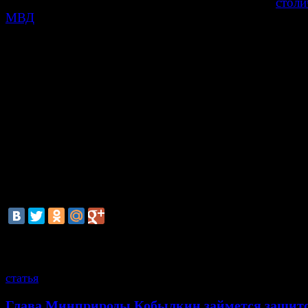
1,2 тысячи человек", — сообщает пресс-служба
столи
МВД
.
Также на территории овощебазы был обнаружен
авт
с миллионами рублей наличными и несколькими
оружия в салоне
.
В ночь на четверг в Западном Бирюлево неизвестный 
молодого человека, после чего скрылся. Жители райо
воскресенье собрались, чтобы потребовать скорейше
расследования убийства. "Народный сход" перерос в
беспорядки, по итогам которых были задержаны поч
человек.
смотрите также
статья
Глава Минприроды Кобылкин займется защит