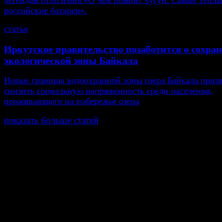
легендам отопления «О чём помнит чугун. Самые тепл
российские батареи».
статья
Иркутское правительство позаботится о сохра
экологической зоны Байкала
Новые границы водоохранной зоны озера Байкала приз
снизить социальную напряженность среди населения,
проживающего на побережье озера
показать больше статей
© Газета Неделя, 2014
При любом использовании материалов сайта и дочер
проектов, гиперссылка на www.weekjournal.ru обязате
Зарегистрировано Федеральной службой по надзору 
связи, информационных технологий и массовых
коммуникаций (Роскомнадзор) как электронное перио
издание "Газета Неделя".