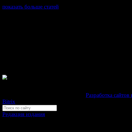
показать больше статей
© Газета Неделя, 2014
При любом использовании материалов сайта и дочер
проектов, гиперссылка на www.weekjournal.ru обязате
Зарегистрировано Федеральной службой по надзору 
связи, информационных технологий и массовых
коммуникаций (Роскомнадзор) как электронное перио
издание "Газета Неделя".
Свидетельство Эл №ФС77-39719 от 30 апреля 201
Мнение авторов может не совпадать с мнением редак
Development by "Byte Eight Lab" -
Разработка сайтов 
Bitrix
Редакция издания
Москва, ул. Тверская д. 9 стр. 4