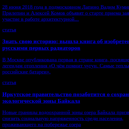
28 июня 2018 года в подмосковном Лапино Вадим Кумин
Прилепин и Алексей Комов объявят о старте приема зая
участие в работе архитектурной...
статья
Знать свою историю: вышла книга об изобрете
русскими первых радиаторов
В Москве опубликована первая в стране книга, посвящ
легендам отопления «О чём помнит чугун. Самые тепл
российские батареи».
статья
Иркутское правительство позаботится о сохра
экологической зоны Байкала
Новые границы водоохранной зоны озера Байкала приз
снизить социальную напряженность среди населения,
проживающего на побережье озера