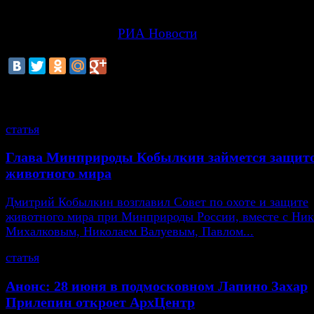
"Решением правительственной комиссии мы сегодня 
режим чрезвычайной ситуации с Хабаровского края"
цитирует министра
РИА Новости
.
смотрите также
статья
Глава Минприроды Кобылкин займется защит
животного мира
Дмитрий Кобылкин возглавил Совет по охоте и защите
животного мира при Минприроды России, вместе с Ни
Михалковым, Николаем Валуевым, Павлом...
статья
Анонс: 28 июня в подмосковном Лапино Захар
Прилепин откроет АрхЦентр