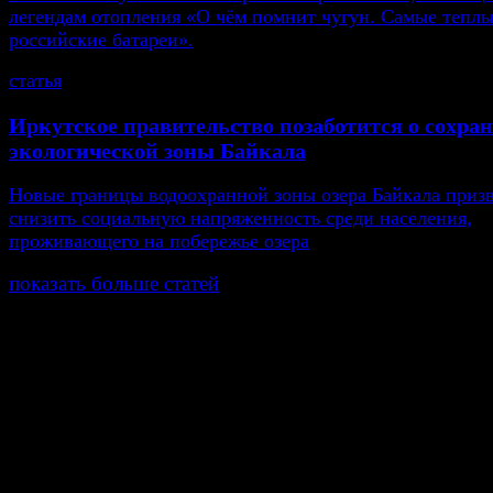
легендам отопления «О чём помнит чугун. Самые тепл
российские батареи».
статья
Иркутское правительство позаботится о сохра
экологической зоны Байкала
Новые границы водоохранной зоны озера Байкала приз
снизить социальную напряженность среди населения,
проживающего на побережье озера
показать больше статей
© Газета Неделя, 2014
При любом использовании материалов сайта и дочер
проектов, гиперссылка на www.weekjournal.ru обязате
Зарегистрировано Федеральной службой по надзору 
связи, информационных технологий и массовых
коммуникаций (Роскомнадзор) как электронное перио