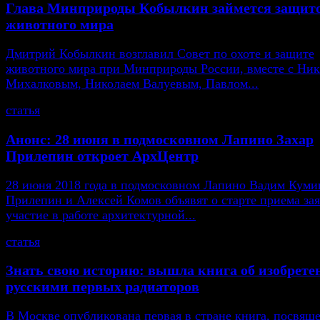
Глава Минприроды Кобылкин займется защит
животного мира
Дмитрий Кобылкин возглавил Совет по охоте и защите
животного мира при Минприроды России, вместе с Ни
Михалковым, Николаем Валуевым, Павлом...
статья
Анонс: 28 июня в подмосковном Лапино Захар
Прилепин откроет АрхЦентр
28 июня 2018 года в подмосковном Лапино Вадим Кумин
Прилепин и Алексей Комов объявят о старте приема зая
участие в работе архитектурной...
статья
Знать свою историю: вышла книга об изобрете
русскими первых радиаторов
В Москве опубликована первая в стране книга, посвящ