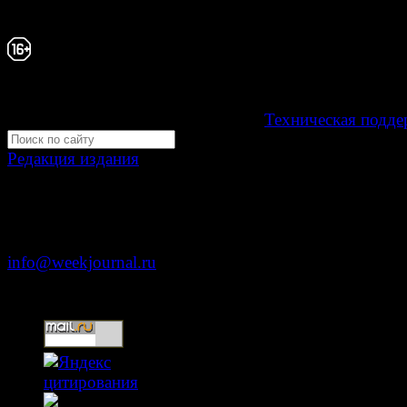
издание "Газета Неделя".
Свидетельство Эл №ФС77-39719 от 30 апреля 20
Мнение авторов может не совпадать с мнением р
16+
Development by "Byte Eight Lab" -
Техническая подде
Редакция издания
Москва, ул. Тверская д. 9 стр. 4
+7 (499) 653-5391
info@weekjournal.ru