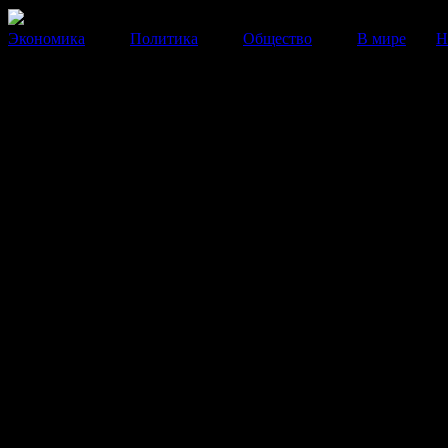
Экономика
Политика
Общество
В мире
Н
"Единая Россия" требует
присудить Сноудену Нобелев
премию
Депутаты Госдумы считают экс-сотрудника ЦРУ "ве
пацифистом".
01 Июля 2013
13:17:04
Экс-сотрудник ЦРУ
Эдвард Сноуден
заслуживает
Нобелевской премии мира, заявил депутат Госдумы, 
"Единой России",
Александр Сидякин
.
"Я присоединяюсь к тому, что мы ни в коем случае ег