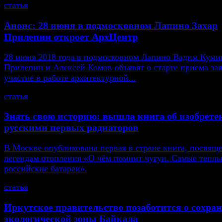
статья
Анонс: 28 июня в подмосковном Лапино Захар
Прилепин откроет АрхЦентр
28 июня 2018 года в подмосковном Лапино Вадим Кумин
Прилепин и Алексей Комов объявят о старте приема зая
участие в работе архитектурной...
статья
Знать свою историю: вышла книга об изобрете
русскими первых радиаторов
В Москве опубликована первая в стране книга, посвящ
легендам отопления «О чём помнит чугун. Самые тепл
российские батареи».
статья
Иркутское правительство позаботится о сохра
экологической зоны Байкала