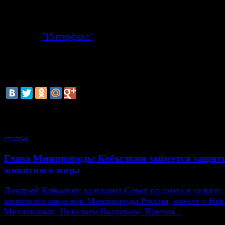
должны выдать. Но мне кажется, что Сноуден — вел
пацифист. Этот человек сделал для получения Нобеле
премии мира не меньше, чем Барак Обама", — цитир
депутата
"Интерфакс"
.
По мнению Сидякина, роль Сноудена в "победе здра
смысла над военной доктриной наших американских 
заслуживает такого решения".
смотрите также
статья
Глава Минприроды Кобылкин займется защит
животного мира
Дмитрий Кобылкин возглавил Совет по охоте и защите
животного мира при Минприроды России, вместе с Ни
Михалковым, Николаем Валуевым, Павлом...