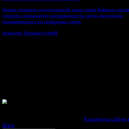
Новые границы водоохранной зоны озера Байкала приз
снизить социальную напряженность среди населения,
проживающего на побережье озера
показать больше статей
© Газета Неделя, 2014
При любом использовании материалов сайта и дочер
проектов, гиперссылка на www.weekjournal.ru обязате
Зарегистрировано Федеральной службой по надзору 
связи, информационных технологий и массовых
коммуникаций (Роскомнадзор) как электронное перио
издание "Газета Неделя".
Свидетельство Эл №ФС77-39719 от 30 апреля 201
Мнение авторов может не совпадать с мнением редак
Development by "Byte Eight Lab" -
Разработка сайтов 
Bitrix