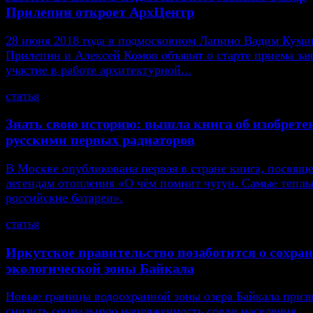
Прилепин откроет АрхЦентр
28 июня 2018 года в подмосковном Лапино Вадим Кумин
Прилепин и Алексей Комов объявят о старте приема зая
участие в работе архитектурной...
статья
Знать свою историю: вышла книга об изобрете
русскими первых радиаторов
В Москве опубликована первая в стране книга, посвящ
легендам отопления «О чём помнит чугун. Самые тепл
российские батареи».
статья
Иркутское правительство позаботится о сохра
экологической зоны Байкала
Новые границы водоохранной зоны озера Байкала приз
снизить социальную напряженность среди населения,