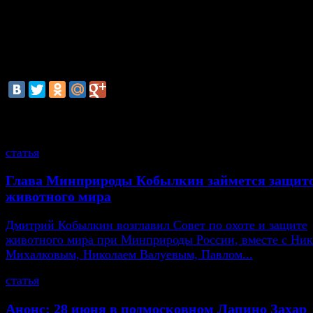
— говорит господин Луговой.— Они не просто так т
возникают, есть конкретные люди, которые принимаю
решения, какие из новостей туда поместить». Он счит
неправильным «говорить, что эта ссылка на какие-то
новостные порталы».
смотрите также
статья
Глава Минприроды Кобылкин займется защит
животного мира
Дмитрий Кобылкин возглавил Совет по охоте и защите
животного мира при Минприроды России, вместе с Ни
Михалковым, Николаем Валуевым, Павлом...
статья
Анонс: 28 июня в подмосковном Лапино Захар