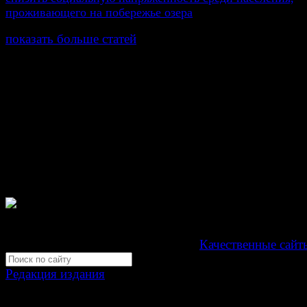
проживающего на побережье озера
показать больше статей
© Газета Неделя, 2014
При любом использовании материалов сайта и дочер
проектов, гиперссылка на www.weekjournal.ru обязате
Зарегистрировано Федеральной службой по надзору 
связи, информационных технологий и массовых
коммуникаций (Роскомнадзор) как электронное перио
издание "Газета Неделя".
Свидетельство Эл №ФС77-39719 от 30 апреля 201
Мнение авторов может не совпадать с мнением редак
Development by "Byte Eight Lab" -
Качественные сайт
Редакция издания
Москва, ул. Тверская д. 9 стр. 4