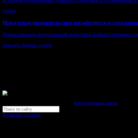
В Москве опубликована первая в стране книга, посвященная л
статья
Иркутское правительство позаботится о сохране
Новые границы водоохранной зоны озера Байкала призваны сн
показать больше статей
© Газета Неделя, 2014
При любом использовании материалов сайта и дочерних проекто
Зарегистрировано Федеральной службой по надзору в сфере св
Неделя".
Свидетельство Эл №ФС77-39719 от 30 апреля 2010 года. М
Development by "Byte Eight Lab" -
Качественные сайты
Редакция издания
Москва, ул. Тверская д. 9 стр. 4
+7 (499) 653-5391