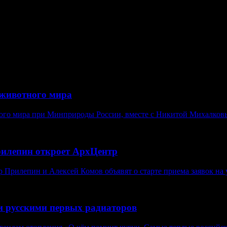
ых плательщиков, что безответственное отношение к своим об
ти ужесточения ответственности компаний, которые оказывают 
еплату за проданные объемы, излишне начисленные суммы.
животного мира
ого мира при Минприроды России, вместе с Никитой Михалковы
рилепин откроет АрхЦентр
Прилепин и Алексей Комов объявят о старте приема заявок на у
и русскими первых радиаторов