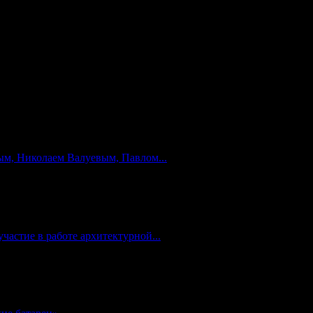
язанностям потребителя дорого обходится их добросовестным
услуги по предоставлению электрической, тепловой энергии за
м, Николаем Валуевым, Павлом...
частие в работе архитектурной...