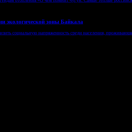
егендам отопления «О чём помнит чугун. Самые теплые российск
нии экологической зоны Байкала
изить социальную напряженность среди населения, проживающе
в, гиперссылка на www.weekjournal.ru обязательна.
язи, информационных технологий и массовых коммуникаций (Рос
нение авторов может не совпадать с мнением редакции. 16+