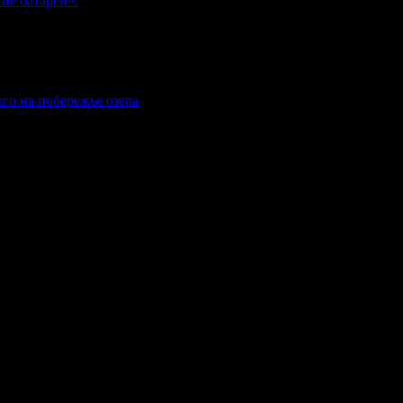
ие батареи».
го на побережье озера
комнадзор) как электронное периодическое издание "Газета