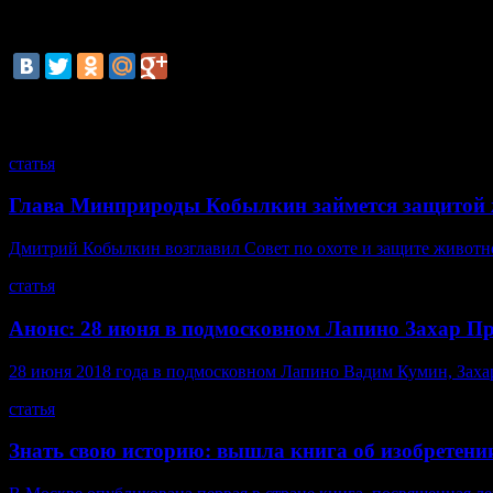
«Пора уже сказать прямо, что нужно наказывать неаккуратн
соседям, — отметил Медведев. Он также заявил о необходимос
некачественные услуги, включая всякого рода махинации, пер
смотрите также
статья
Глава Минприроды Кобылкин займется защитой 
Дмитрий Кобылкин возглавил Совет по охоте и защите животн
статья
Анонс: 28 июня в подмосковном Лапино Захар П
28 июня 2018 года в подмосковном Лапино Вадим Кумин, Захар 
статья
Знать свою историю: вышла книга об изобретени