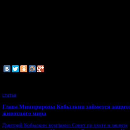
запротестовать не успели. Затем были приняты и реш
отрыве тогдашних милиционеров от финансирования 
местах. И вот теперь уже полицию опять будут снабж
обеспечивать регионалы. Впрочем, как пояснил
корреспонденту «НГ» источник в аппарате ГД, «МВД
совершенно очевидно рассчитывает, что губернаторы
полностью зависящие от президента даже несмотря н
выборность, будут предоставлять полиции материаль
технические и финансовые ресурсы без каких-либо п
сделать это инструментом своего влияния на нее».
смотрите также
статья
Глава Минприроды Кобылкин займется защит
животного мира
Дмитрий Кобылкин возглавил Совет по охоте и защите