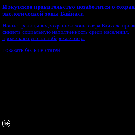
Иркутское правительство позаботится о сохра
экологической зоны Байкала
Новые границы водоохранной зоны озера Байкала приз
снизить социальную напряженность среди населения,
проживающего на побережье озера
показать больше статей
© Газета Неделя, 2014
При любом использовании материалов сайта и дочер
проектов, гиперссылка на www.weekjournal.ru обязате
Зарегистрировано Федеральной службой по надзору 
связи, информационных технологий и массовых
коммуникаций (Роскомнадзор) как электронное перио
издание "Газета Неделя".
Свидетельство Эл №ФС77-39719 от 30 апреля 20
Мнение авторов может не совпадать с мнением р