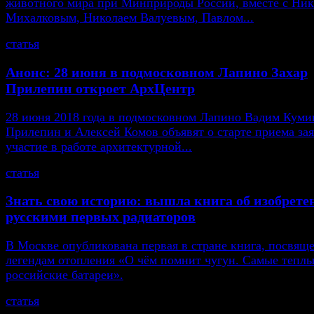
животного мира при Минприроды России, вместе с Ни
Михалковым, Николаем Валуевым, Павлом...
статья
Анонс: 28 июня в подмосковном Лапино Захар
Прилепин откроет АрхЦентр
28 июня 2018 года в подмосковном Лапино Вадим Кумин
Прилепин и Алексей Комов объявят о старте приема зая
участие в работе архитектурной...
статья
Знать свою историю: вышла книга об изобрете
русскими первых радиаторов
В Москве опубликована первая в стране книга, посвящ
легендам отопления «О чём помнит чугун. Самые тепл
российские батареи».
статья