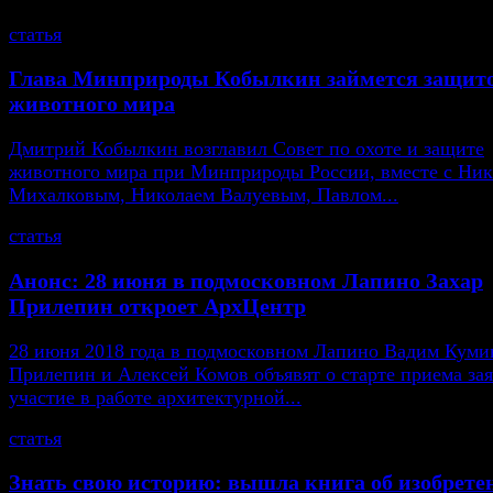
статья
Глава Минприроды Кобылкин займется защит
животного мира
Дмитрий Кобылкин возглавил Совет по охоте и защите
животного мира при Минприроды России, вместе с Ни
Михалковым, Николаем Валуевым, Павлом...
статья
Анонс: 28 июня в подмосковном Лапино Захар
Прилепин откроет АрхЦентр
28 июня 2018 года в подмосковном Лапино Вадим Кумин
Прилепин и Алексей Комов объявят о старте приема зая
участие в работе архитектурной...
статья
Знать свою историю: вышла книга об изобрете