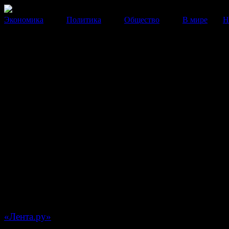
Экономика
Политика
Общество
В мире
Н
Редакция «Ленты.ру» выступ
против цензуры
После того как стало известно об увольнении Галины
Тимченко с поста главреда «Ленты.ру», на сайте изда
появилась обращение к читателям.
13 Марта 2014
01:10:48
Сегодня стало известно, что главный редактор «Л
Галина Тимченко покидает свою должность. Такое 
по словам Тимченко, принял владелец объединенной
«Афиша-Рамблер-SUP» Александр Мамут, с
«Лента.ру»
.