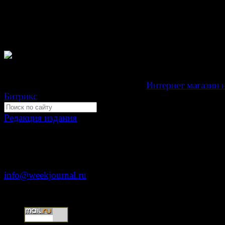
Зарегистрировано Федеральной службой по надзору 
связи, информационных технологий и массовых
коммуникаций (Роскомнадзор) как электронное перио
издание "Газета Неделя".
Свидетельство Эл №ФС77-39719 от 30 апреля 201
Мнение авторов может не совпадать с мнением редак
Development by "Byte Eight Lab" -
Интернет магазин 
Битрикс
Редакция издания
Москва, ул. Тверская д. 9 стр. 4
+7 (499) 653-5391
info@weekjournal.ru