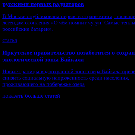
русскими первых радиаторов
В Москве опубликована первая в стране книга, посвящ
легендам отопления «О чём помнит чугун. Самые тепл
российские батареи».
статья
Иркутское правительство позаботится о сохра
экологической зоны Байкала
Новые границы водоохранной зоны озера Байкала приз
снизить социальную напряженность среди населения,
проживающего на побережье озера
показать больше статей
© Газета Неделя, 2014
При любом использовании материалов сайта и дочер
проектов, гиперссылка на www.weekjournal.ru обязате