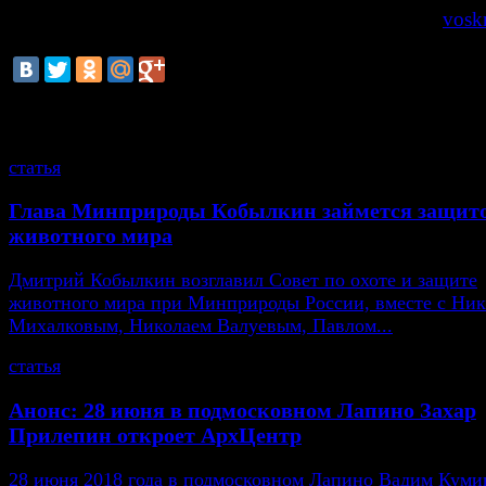
по материалам сайта
vosk
смотрите также
статья
Глава Минприроды Кобылкин займется защит
животного мира
Дмитрий Кобылкин возглавил Совет по охоте и защите
животного мира при Минприроды России, вместе с Ни
Михалковым, Николаем Валуевым, Павлом...
статья
Анонс: 28 июня в подмосковном Лапино Захар
Прилепин откроет АрхЦентр
28 июня 2018 года в подмосковном Лапино Вадим Кумин