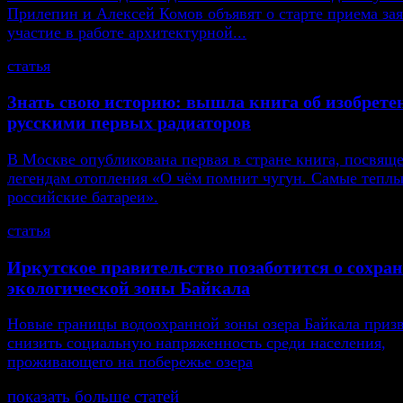
Прилепин и Алексей Комов объявят о старте приема зая
участие в работе архитектурной...
статья
Знать свою историю: вышла книга об изобрете
русскими первых радиаторов
В Москве опубликована первая в стране книга, посвящ
легендам отопления «О чём помнит чугун. Самые тепл
российские батареи».
статья
Иркутское правительство позаботится о сохра
экологической зоны Байкала
Новые границы водоохранной зоны озера Байкала приз
снизить социальную напряженность среди населения,
проживающего на побережье озера
показать больше статей