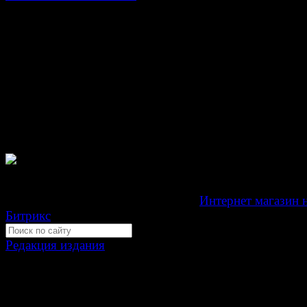
© Газета Неделя, 2014
При любом использовании материалов сайта и дочер
проектов, гиперссылка на www.weekjournal.ru обязате
Зарегистрировано Федеральной службой по надзору 
связи, информационных технологий и массовых
коммуникаций (Роскомнадзор) как электронное перио
издание "Газета Неделя".
Свидетельство Эл №ФС77-39719 от 30 апреля 201
Мнение авторов может не совпадать с мнением редак
Development by "Byte Eight Lab" -
Интернет магазин 
Битрикс
Редакция издания
Москва, ул. Тверская д. 9 стр. 4
+7 (499) 653-5391