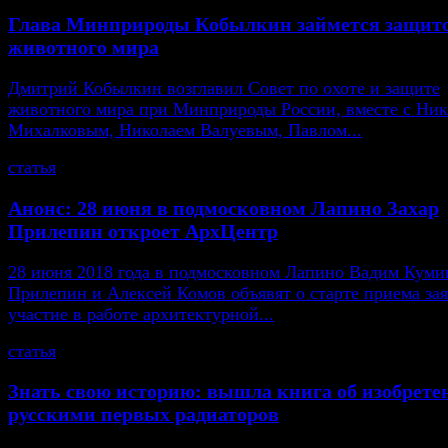
Глава Минприроды Кобылкин займется защит
животного мира
Дмитрий Кобылкин возглавил Совет по охоте и защите
животного мира при Минприроды России, вместе с Ни
Михалковым, Николаем Валуевым, Павлом...
статья
Анонс: 28 июня в подмосковном Лапино Захар
Прилепин откроет АрхЦентр
28 июня 2018 года в подмосковном Лапино Вадим Кумин
Прилепин и Алексей Комов объявят о старте приема зая
участие в работе архитектурной...
статья
Знать свою историю: вышла книга об изобрете
русскими первых радиаторов