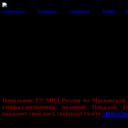
Экономика
Политика
Общество
В мире
Н
«Я устал, поэтому — пока». Г
подмосковной полиции Никол
Головкин покидает свой пост
Головкин занял пост главы подмосковной полиции 12
назад.
02 Декабря 2013
17:51:00
Начальник ГУ МВД России по Московской 
генерал-полковник полиции Николай Г
покидает свой пост, сообщает газета
«Извести
Заявление об уходе Головкин сделал на заседании ко