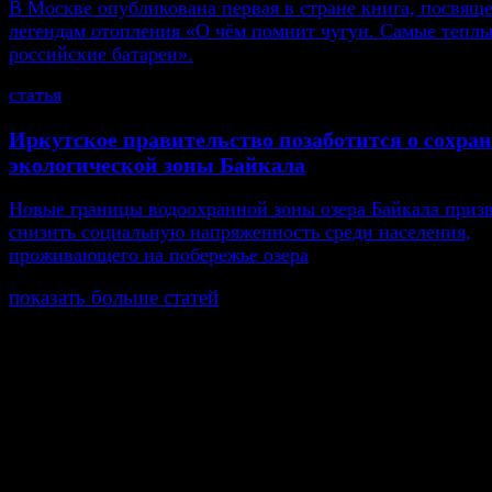
В Москве опубликована первая в стране книга, посвящ
легендам отопления «О чём помнит чугун. Самые тепл
российские батареи».
статья
Иркутское правительство позаботится о сохра
экологической зоны Байкала
Новые границы водоохранной зоны озера Байкала приз
снизить социальную напряженность среди населения,
проживающего на побережье озера
показать больше статей
© Газета Неделя, 2014
При любом использовании материалов сайта и дочер
проектов, гиперссылка на www.weekjournal.ru обязате
Зарегистрировано Федеральной службой по надзору 
связи, информационных технологий и массовых