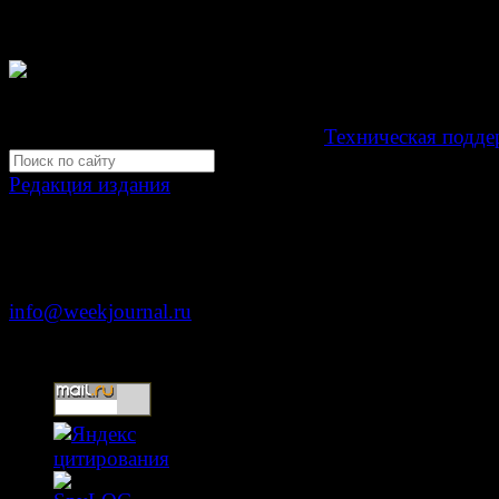
коммуникаций (Роскомнадзор) как электронное перио
издание "Газета Неделя".
Свидетельство Эл №ФС77-39719 от 30 апреля 201
Мнение авторов может не совпадать с мнением редак
Development by "Byte Eight Lab" -
Техническая подде
Редакция издания
Москва, ул. Тверская д. 9 стр. 4
+7 (499) 653-5391
info@weekjournal.ru