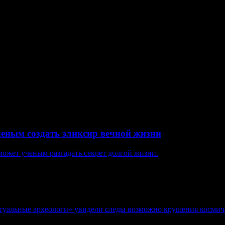
ателям удалось установить между двумя небесными телами широ
ила 622 Мбит/c - почти в 5 тысяч раз быстрее, чем у любого ради
ыть использована не только в околоземном пространстве, но 
ченым создать эликсир вечной жизни
может ученым разгадать секрет долгой жизни.
ртуальные археологи» увидели следы возможно крушения космиче