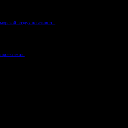
морской воздух негативно...
 проектами».
комнадзор) как электронное периодическое издание "Газета