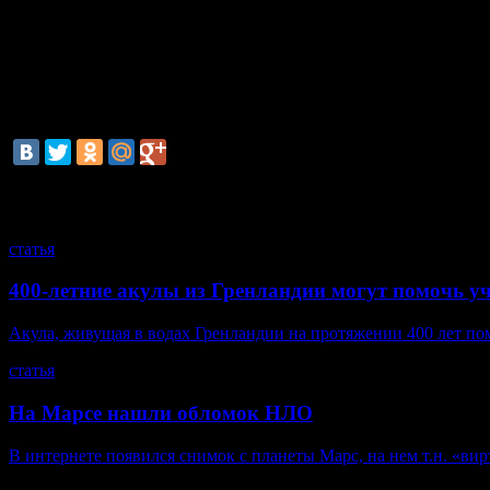
Землю и ее спутник разделяют 384 633 км, однако исследов
мегабита в секунду. А скорость загрузки в эксперименте состав
Специалисты из МТИ считают, что в будущем система может б
планетам.
смотрите также
статья
400-летние акулы из Гренландии могут помочь у
Акула, живущая в водах Гренландии на протяжении 400 лет по
статья
На Марсе нашли обломок НЛО
В интернете появился снимок с планеты Марс, на нем т.н. «ви