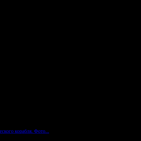
кополосное подключение со скоростью передачи данных 19,44
очастотного канала на Земле.
и при организации полетов на Марс и даже к более удаленным
ского корабля. Фото...