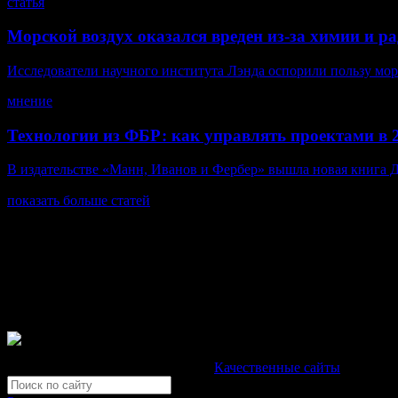
статья
Морской воздух оказался вреден из-за химии и р
Исследователи научного института Лэнда оспорили пользу морск
мнение
Технологии из ФБР: как управлять проектами в 2
В издательстве «Манн, Иванов и Фербер» вышла новая книга 
показать больше статей
© Газета Неделя, 2014
При любом использовании материалов сайта и дочерних проекто
Зарегистрировано Федеральной службой по надзору в сфере св
Неделя".
Свидетельство Эл №ФС77-39719 от 30 апреля 2010 года. М
Development by "Byte Eight Lab" -
Качественные сайты