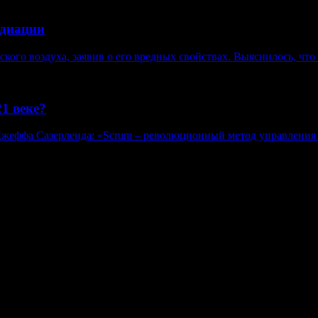
адиации
ого воздуха, заявив о его вредных свойствах. Выяснилось, что 
1 веке?
Джеффа Сазерленда: «Scrum – революционный метод управления
в, гиперссылка на www.weekjournal.ru обязательна.
язи, информационных технологий и массовых коммуникаций (Рос
нение авторов может не совпадать с мнением редакции. 16+