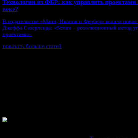
Технологии из ФБР: как управлять проектами 
веке?
В издательстве «Манн, Иванов и Фербер» вышла новая
Джеффа Сазерленда: «Scrum – революционный метод у
проектами».
показать больше статей
© Газета Неделя, 2014
При любом использовании материалов сайта и дочер
проектов, гиперссылка на www.weekjournal.ru обязате
Зарегистрировано Федеральной службой по надзору 
связи, информационных технологий и массовых
коммуникаций (Роскомнадзор) как электронное перио
издание "Газета Неделя".
Свидетельство Эл №ФС77-39719 от 30 апреля 201
Мнение авторов может не совпадать с мнением редак