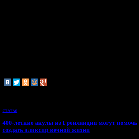
По легендам, именно в Пайтити инки спрятали н
богатства, которые не дают покоя исследов
авантюристам вот уже несколько сотен лет. До
существуют противоречивые гипотезы о том, где н
город, и действительно ли он существовал. Ря
заранее уверены, что Жамена постигнет неудача.
Впрочем, сам путешественник отвечает так: «Мы н
принадлежали ли эти археологические памятники и
относились к более ранней эпохе. Одна из цел
экспедиции - выяснить это».
смотрите также
статья
400-летние акулы из Гренландии могут помоч
создать эликсир вечной жизни