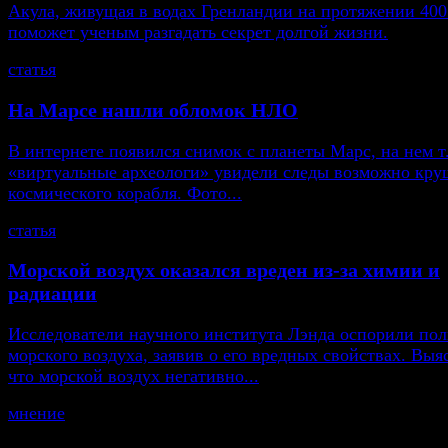
Акула, живущая в водах Гренландии на протяжении 400
поможет ученым разгадать секрет долгой жизни.
статья
На Марсе нашли обломок НЛО
В интернете появился снимок с планеты Марс, на нем т
«виртуальные археологи» увидели следы возможно кру
космического корабля. Фото...
статья
Морской воздух оказался вреден из-за химии и
радиации
Исследователи научного института Лэнда оспорили пол
морского воздуха, заявив о его вредных свойствах. Выя
что морской воздух негативно...
мнение