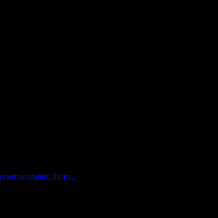
вилась отдохнуть в саду и у нее начались роды. Когда Будда
о, был построен над этим деревом.
ского корабля. Фото...