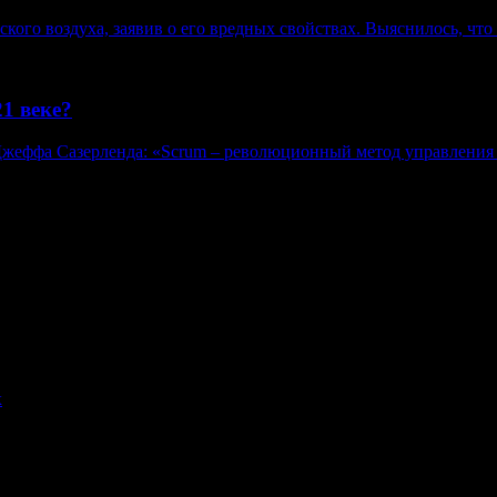
ого воздуха, заявив о его вредных свойствах. Выяснилось, что 
1 веке?
Джеффа Сазерленда: «Scrum – революционный метод управления
в, гиперссылка на www.weekjournal.ru обязательна.
язи, информационных технологий и массовых коммуникаций (Рос
нение авторов может не совпадать с мнением редакции. 16+
x