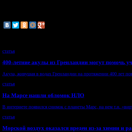
В буддизме считается, что незадолго до родов царица Майя 
появился на свет, его мать держалась за ветку дерева. По мне
смотрите также
статья
400-летние акулы из Гренландии могут помочь у
Акула, живущая в водах Гренландии на протяжении 400 лет по
статья
На Марсе нашли обломок НЛО
В интернете появился снимок с планеты Марс, на нем т.н. «ви
статья
Морской воздух оказался вреден из-за химии и р