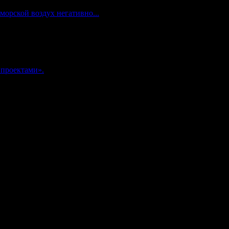
морской воздух негативно...
 проектами».
комнадзор) как электронное периодическое издание "Газета