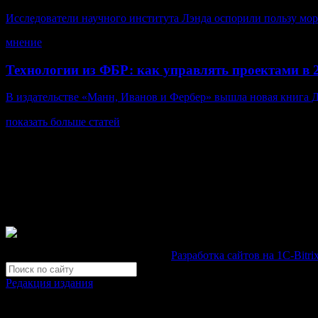
Исследователи научного института Лэнда оспорили пользу морск
мнение
Технологии из ФБР: как управлять проектами в 2
В издательстве «Манн, Иванов и Фербер» вышла новая книга 
показать больше статей
© Газета Неделя, 2014
При любом использовании материалов сайта и дочерних проекто
Зарегистрировано Федеральной службой по надзору в сфере св
Неделя".
Свидетельство Эл №ФС77-39719 от 30 апреля 2010 года. М
Development by "Byte Eight Lab" -
Разработка сайтов на 1С-Bitri
Редакция издания
Москва, ул. Тверская д. 9 стр. 4