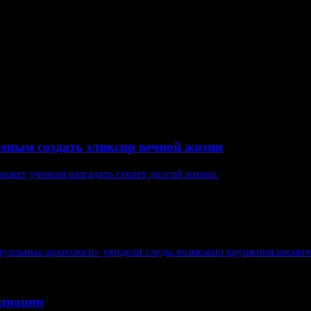
Деви отправилась в дом своих родителей. По дороге она остано
нию входящих в международную группу археологов, храм, очевидн
ченым создать эликсир вечной жизни
может ученым разгадать секрет долгой жизни.
ртуальные археологи» увидели следы возможно крушения космиче
адиации