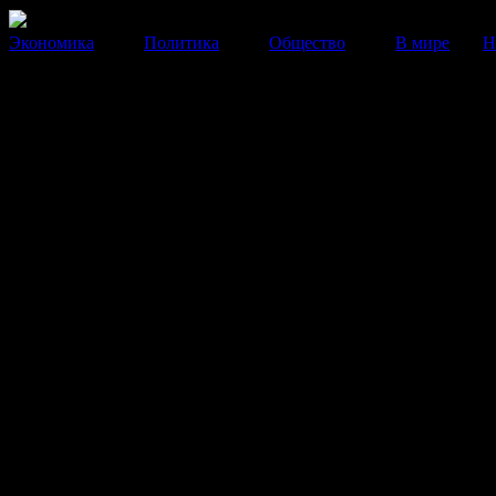
Экономика
Политика
Общество
В мире
Н
Московские врачи представи
революционный метод ранней
диагностики рака
Новый метод позволяет определить заболевание по а
выдыхаемого воздуха.
22 Мая 2014
12:31:20
Московские ученые разработали новый, срав
недорогой метод ранней диагностики рака, 
позволяет определить заболевание по анализу
выдыхаемого человеком воздуха.