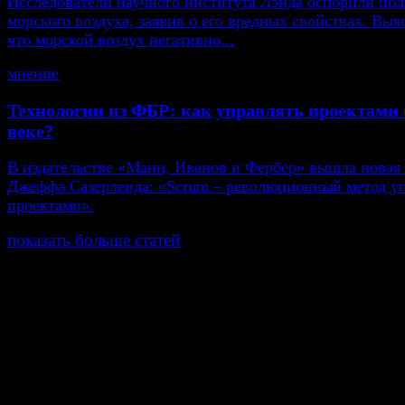
Исследователи научного института Лэнда оспорили пол
морского воздуха, заявив о его вредных свойствах. Выя
что морской воздух негативно...
мнение
Технологии из ФБР: как управлять проектами 
веке?
В издательстве «Манн, Иванов и Фербер» вышла новая
Джеффа Сазерленда: «Scrum – революционный метод у
проектами».
показать больше статей
© Газета Неделя, 2014
При любом использовании материалов сайта и дочер
проектов, гиперссылка на www.weekjournal.ru обязате
Зарегистрировано Федеральной службой по надзору 
связи, информационных технологий и массовых
коммуникаций (Роскомнадзор) как электронное перио