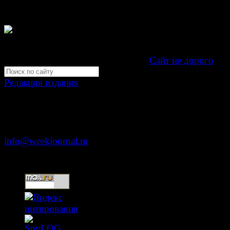
издание "Газета Неделя".
Свидетельство Эл №ФС77-39719 от 30 апреля 201
Мнение авторов может не совпадать с мнением редак
Development by "Byte Eight Lab" -
Сайт не дорого
Редакция издания
Москва, ул. Тверская д. 9 стр. 4
+7 (499) 653-5391
info@weekjournal.ru