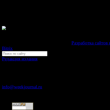
Зарегистрировано Федеральной службой по надзору 
связи, информационных технологий и массовых
коммуникаций (Роскомнадзор) как электронное перио
издание "Газета Неделя".
Свидетельство Эл №ФС77-39719 от 30 апреля 201
Мнение авторов может не совпадать с мнением редак
Development by "Byte Eight Lab" -
Разработка сайтов 
Bitrix
Редакция издания
Москва, ул. Тверская д. 9 стр. 4
+7 (499) 653-5391
info@weekjournal.ru