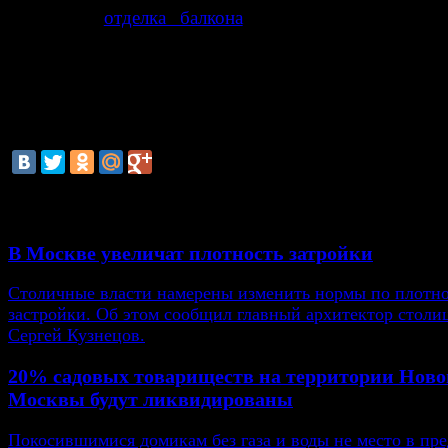
ремонт и
отделка балкона
– не в новинку иск
покупателям московской недвижимости. Так что, в 
время именно «умные дома» могут составить конку
московском рынке новостроек.
смотрите также
В Москве увеличат плотность затройки
Столичные власти намерены изменить нормы по плотн
застройки. Об этом сообщил главный архитектор столи
Сергей Кузнецов.
20% садовых товариществ на территории Ново
Москвы будут ликвидированы
Покосившимися домикам без газа и воды не место в пре