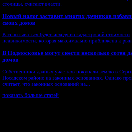
столицы, считают власти.
Новый налог заставит многих дачников избави
своих домов
Рассчитываться будет исходя из кадастровой стоимости
недвижимости, которая максимально приближена к рын
В Подмосковье могут снести несколько сотен 
домов
Собственники дачных участков покупали землю в Серг
Посадском районе на законных основаниях. Однако про
считает, что законных оснований на...
показать больше статей
© Газета Неделя, 2014
При любом использовании материалов сайта и дочер
проектов, гиперссылка на www.weekjournal.ru обязате