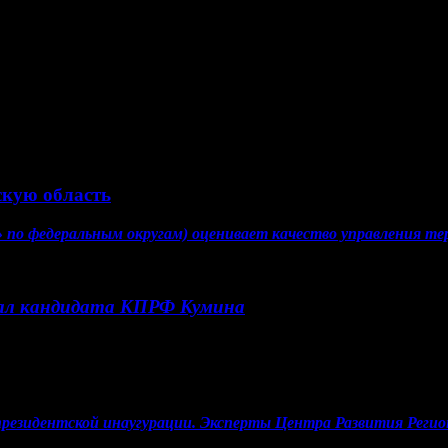
х курортных годов. Предыдущее руководство выполнило первичны
оприятия международного масштаба. Опять же – нужны новые лю
скую область
по федеральным округам) оценивает качество управления тер
ал кандидата КПРФ Кумина
 президентской инаугурации. Эксперты Центра Развития Реги