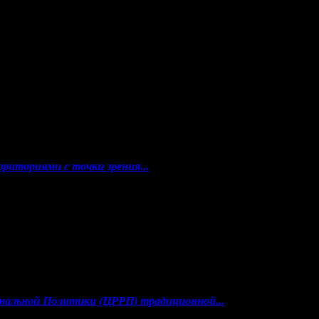
е задачи, но сегодня речь идет о качественно новом
ди со свежим взглядом».
риториями с точки зрения...
ональной Политики (ЦРРП) традиционной...