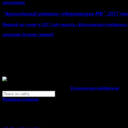
аналитика
"Кремлёвский рейтинг губернаторов РФ" 2017 (но
Второй по счету в 2017 году выпуск «Кремлевского рейтинга
показать больше статей
© Газета Неделя, 2014
При любом использовании материалов сайта и дочерних проек
Зарегистрировано Федеральной службой по надзору в сфере 
"Газета Неделя".
Свидетельство Эл №ФС77-39719 от 30 апреля 2010 года.
Development by "Byte Eight Lab" -
Техническая поддержка
Редакция издания
Москва, ул. Тверская д. 9 стр. 4
+7 (499) 653-5391