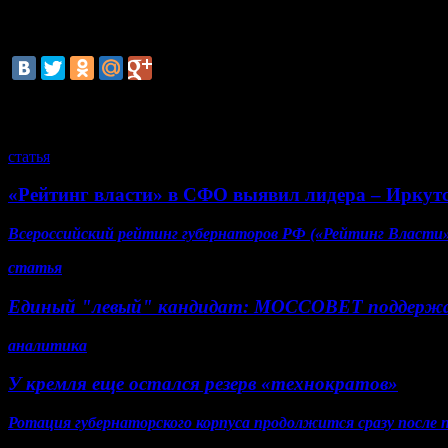
самое можно сказать о главах Ялты и Судака - двух крупнейши
развитии. Ялта стала площадкой для Ялтинского форума, мер
смотрите также
статья
«Рейтинг власти» в СФО выявил лидера – Иркут
Всероссийский рейтинг губернаторов РФ («Рейтинг Власти» 
статья
Единый "левый" кандидат: МОССОВЕТ поддерж
аналитика
У кремля еще остался резерв «технократов»
Ротация губернаторского корпуса продолжится сразу после