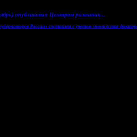
ябрь) опубликован Центром развития...
 губернаторов России» составлен с учетом множества факторо
тов, гиперссылка на www.weekjournal.ru обязательна.
связи, информационных технологий и массовых коммуникаций (
 Мнение авторов может не совпадать с мнением редакции. 16