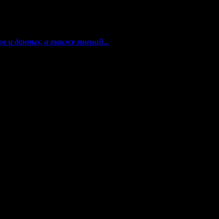
в и данных, а также мнений...
Роскомнадзор) как электронное периодическое издание
+