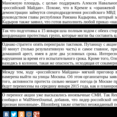
Манежную площадь, с целью поддержать Алексея Навального
«российский Майдан». Похоже, что в Кремле к «оранжевой 
демонстрации займутся спецподразделения российского МВД
руководством главы республики Рамзана Кадырова, который за
Кадыров также заявил, что готов выполнить любой приказ «на
Так что подготовка к 15 января шла полным ходом с обеих ст
координации протестных групп, которые могли бы составить я
Однако стратеги опять переиграли тактиков. Путаницу с акцие
10 минут (только результативную часть) и самое главное, п
домашний арест, имея в деле два условных срока. Интерес
нарушения за время его испытательного срока. Кроме того, О
находясь в колонии, такая же опасность, исходящая от сокамер
Между тем, ходу «российского Майдана» мягкий приговор в
намерена выйти на улицы Москвы. Об этом организаторы заявл
того, активности протеста сильно мешает погода (в Москве 
будут перенесены на середину января 2015 года, как и планиро
О переносе акции уже высказались иноязычные СМИ. Так Reu
сообщил и WallStreetJournal, добавив, что лидер российско
признан виновным». Bloomberg также отметил неожиданный пер