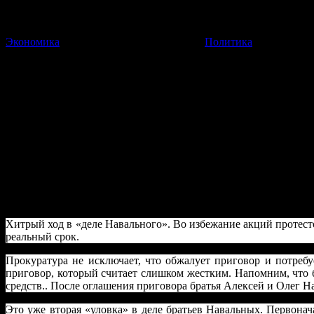
Экономика
Политика
статья
Разделяй Навальных и властв
Хитрый ход в «деле Навального». Во избежание акций протесто
реальный срок.
30 Декабря 2014
11:43:32
автор:
Петр Лечищев
Хитрый ход в «деле Навального». Во избежание акций протест
реальный срок.
Прокуратура не исключает, что обжалует приговор и потребу
приговор, который считает слишком жестким. Напомним, чт
средств.. После оглашения приговора братья Алексей и Олег Н
Это уже вторая «уловка» в деле братьев Навальных. Первона