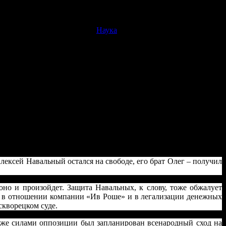
Наука
ексей Навальный остался на свободе, его брат Олег – получил
ексей Навальный остался на свободе, его брат Олег – получил
оно и произойдет. Защита Навальных, к слову, тоже обжалует
 в отношении компании «Ив Роше» и в легализации денежных
скворецком суде.
а же силами оппозиции был запланирован всенародный сход на