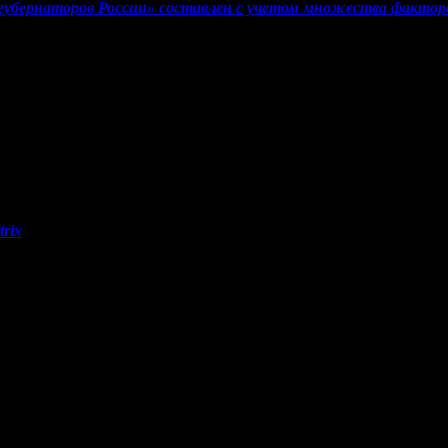
 губернаторов России» составлен с учетом множества факторо
тов, гиперссылка на www.weekjournal.ru обязательна.
связи, информационных технологий и массовых коммуникаций (
 Мнение авторов может не совпадать с мнением редакции. 16
rix