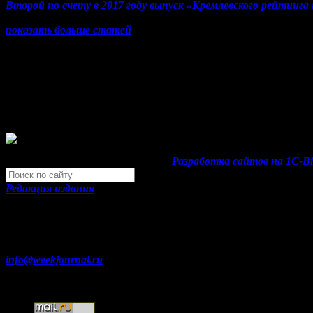
Второй по счету в 2017 году выпуск «Кремлевского рейтинга
показать больше статей
© Газета Неделя, 2014
При любом использовании материалов сайта и дочерних проек
Зарегистрировано Федеральной службой по надзору в сфере 
"Газета Неделя".
Свидетельство Эл №ФС77-39719 от 30 апреля 2010 года.
Development by "Byte Eight Lab" -
Разработка сайтов на 1С-Bit
Редакция издания
Москва, ул. Тверская д. 9 стр. 4
+7 (499) 653-5391
info@weekjournal.ru