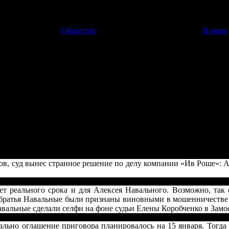
Общество
В мире
уй
в, суд вынес странное решение по делу компании «Ив Роше»: Ал
ов, суд вынес странное решение по делу компании «Ив Роше»: Ал
ет реального срока и для Алексея Навального. Возможно, так 
о братья Навальные были признаны виновными в мошенничестве
авальные сделали селфи на фоне судьи Елены Коробченко в Замо
чально оглашение приговора планировалось на 15 января. Тогд