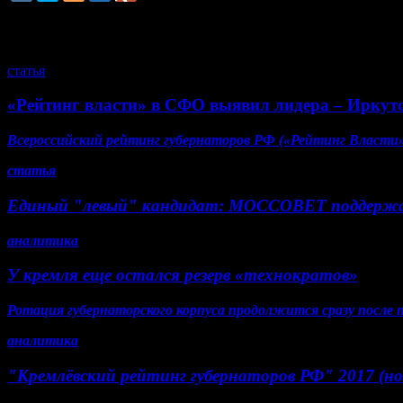
смотрите также
статья
«Рейтинг власти» в СФО выявил лидера – Иркут
Всероссийский рейтинг губернаторов РФ («Рейтинг Власти» 
статья
Единый "левый" кандидат: МОССОВЕТ поддерж
аналитика
У кремля еще остался резерв «технократов»
Ротация губернаторского корпуса продолжится сразу после
аналитика
"Кремлёвский рейтинг губернаторов РФ" 2017 (но