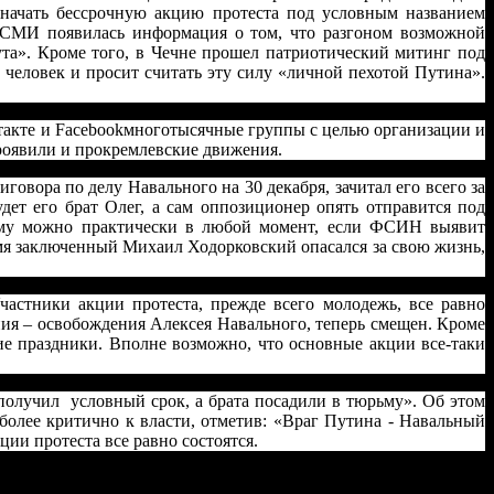
 начать бессрочную акцию протеста под условным названием
е СМИ появилась информация о том, что разгоном возможной
а». Кроме того, в Чечне прошел патриотический митинг под
 человек и просит считать эту силу «личной пехотой Путина».
нтакте и Facebookмноготысячные группы с целью организации и
проявили и прокремлевские движения.
овора по делу Навального на 30 декабря, зачитал его всего за
дет его брат Олег, а сам оппозиционер опять отправится под
рьму можно практически в любой момент, если ФСИН выявит
емя заключенный Михаил Ходорковский опасался за свою жизнь,
астники акции протеста, прежде всего молодежь, все равно
ния – освобождения Алексея Навального, теперь смещен. Кроме
ие праздники. Вполне возможно, что основные акции все-таки
олучил условный срок, а брата посадили в тюрьму». Об этом
более критично к власти, отметив: «Враг Путина - Навальный
ии протеста все равно состоятся.