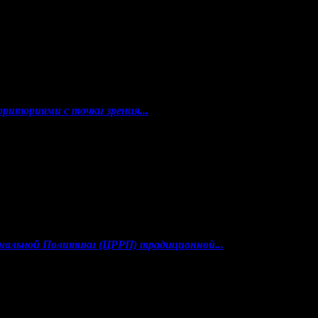
риториями с точки зрения...
ональной Политики (ЦРРП) традиционной...