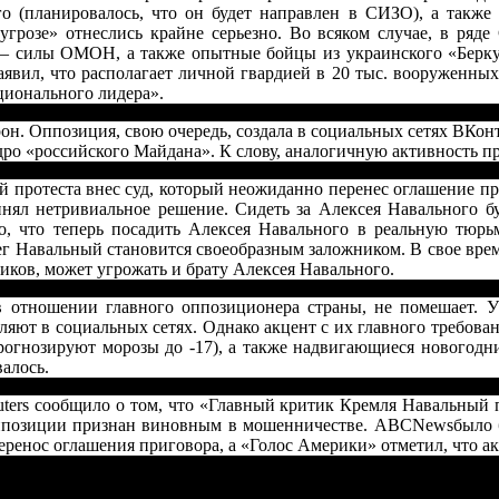
 (планировалось, что он будет направлен в СИЗО), а также
угрозе» отнеслись крайне серьезно. Во всяком случае, в ряд
 – силы ОМОН, а также опытные бойцы из украинского «Беркут
явил, что располагает личной гвардией в 20 тыс. вооруженных
ционального лидера».
орон. Оппозиция, свою очередь, создала в социальных сетях ВКо
дро «российского Майдана». К слову, аналогичную активность 
й протеста внес суд, который неожиданно перенес оглашение приг
ринял нетривиальное решение. Сидеть за Алексея Навального бу
но, что теперь посадить Алексея Навального в реальную тю
лег Навальный становится своеобразным заложником. В свое вр
ников, может угрожать и брату Алексея Навального.
 отношении главного оппозиционера страны, не помешает. Уч
яют в социальных сетях. Однако акцент с их главного требова
прогнозируют морозы до -17), а также надвигающиеся новогодн
валось.
ters сообщило о том, что «Главный критик Кремля Навальный п
й оппозиции признан виновным в мошенничестве. ABCNewsбыло 
енос оглашения приговора, а «Голос Америки» отметил, что акц