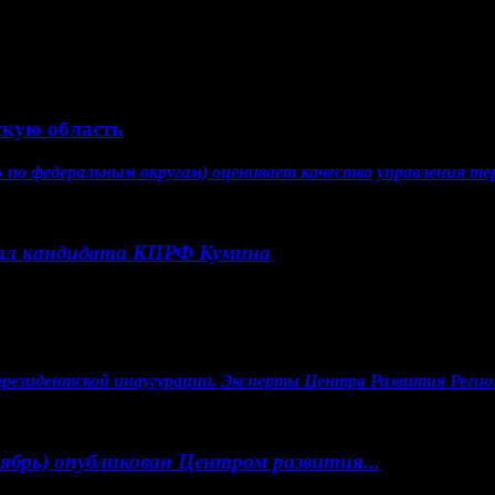
скую область
по федеральным округам) оценивает качество управления тер
ал кандидата КПРФ Кумина
 президентской инаугурации. Эксперты Центра Развития Реги
ябрь) опубликован Центром развития...