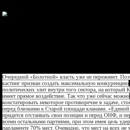
Александр Стризое, социолог
«Граждане, в том числе их «креативно
оппозиционная часть, должны получи
возможность публично выражать свое
отношение к работе парламента. Еже
ритуал подобного рода, проводимый,
например, осенью, в момент традици
политических обострений, может сыграть роль
психотерапевтического средства».
Очередной «Болотной» власть уже не переживет. По
кастинг призван создать максимальную конкуренцию
политических элит внутри того сектора, на который 
имеет прямое воздействие. Так что уже сейчас можно
констатировать некоторое противоречие в задаче, ст
перед близкими к Старой площади кланами. «Единой
придется отстаивать свои позиции и перед ОНФ, и пе
всеми остальными партиями, при этом имея цель уде
парламенте 70% мест. Очевидно, что мест на всех не х