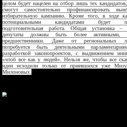
целом будет нацелен на отбор лишь тех кандидатов
смогут самостоятельно профинансировать вы
избирательную кампанию. Кроме того, в ходе ка
потенциальными кандидатами будет пр
подготовительная работа. Общая установка –
депутаты должны быть более активными,
предшественники. Даже от региональных ло
потребуется быть деятельными парламентари
разработкой законопроектов, с выдвижением ини
«чтоб все как у людей». Нельзя же, чтобы все ск
идеи исходили только от приевшихся уже Миз
Милоновых.
Иван Федоров, политтехнолог
«Зачастую это будут представители
легализованного криминала,
коррумпировавшего региональные вла
правило, это руководители региональ
строительных или дорожных компани
Федеральный центр будет заниматься