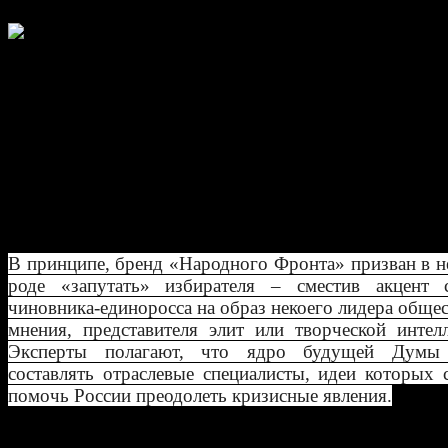
«Задача партии власти - получить 
голосов в Госдуме седьмого созыва.
Самостоятельно эту задачу «Единой
выполнить не удастся, поэтому буде
задействован «Общероссийский наро
фронт», перед которым как раз и бу
поставлена задача обеспечить победу одномандатн
В принципе, бренд «Народного Фронта» призван в 
роде «запутать» избирателя – сместив акцент 
чиновника-единоросса на образ некоего лидера обще
мнения, представителя элит или творческой интел
Эксперты полагают, что ядро будущей Думы
составлять отраслевые специалисты, идеи которых
помочь России преодолеть кризисные явления.
Виталий Арьков, политолог