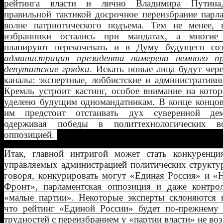
рейтинга власти и лично Владимира Путина,
правильной тактикой досрочное переизбрание парл
волне патриотического подъема. Тем не менее, 
избранники остались при мандатах, а многи
планируют перекочевать и в Думу будущего со
администрация президента намерена немного п
депутатские грядки
. Искать новые лица будут чер
каналы: экспертные, лоббистские и административн
Кремль устроит кастинг, особое внимание на кото
уделено будущим одномандатникам. В конце концов
им предстоит отстаивать дух суверенной дем
одерживая победы в политтехнологических в
оппозицией.
Итак, главной интригой может стать конкуренци
управляемых администрацией политических структу
говоря, конкурировать могут «Единая Россия» и «
Фронт», парламентская оппозиция и даже контро
«малые партии». Некоторые эксперты склоняются к
что рейтинг «Единой России» будет по-прежнему 
трудностей с переизбранием у «партии власти» не воз