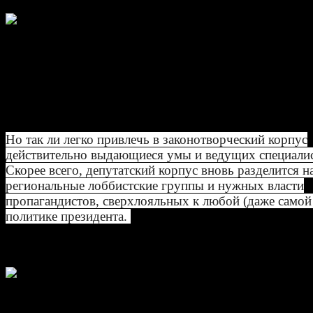
«Мы должны увидеть в Госдуме образ
года гораздо больше представителей 
сектора экономики и ученых-практико
прежде всего экономистов. Да и друг
должны быть представлены специалист
не демагогами-выскочками».
Но так ли легко привлечь в законотворческий корпус
действительно выдающиеся умы и ведущих специали
Скорее всего, депутатский корпус вновь разделится н
региональные лоббистские группы и нужных власти
пропагандистов, сверхлояльных к любой (даже самой
политике президента.
Денис Шильников, политолог
«В новый состав парламента попадут 
раскрученные региональные депутаты
например, Милонов, и несколько новы