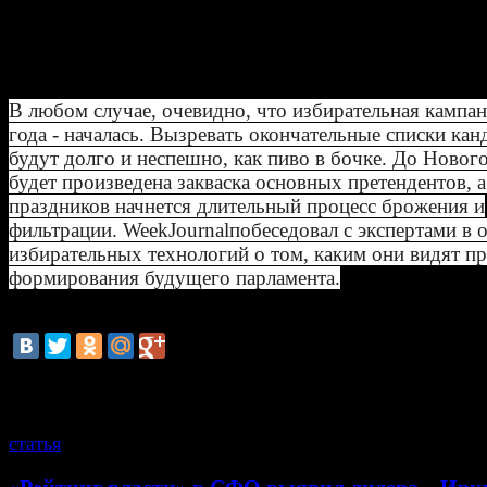
согласованием кандидатов-одномандатников. И побе
будут, как правило, согласованные».
В любом случае, очевидно, что избирательная кампа
года - началась. Вызревать окончательные списки кан
будут долго и неспешно, как пиво в бочке. До Нового
будет произведена закваска основных претендентов, а
праздников начнется длительный процесс брожения и
фильтрации.
Week
Journal
побеседовал с экспертами в 
избирательных технологий о том, каким они видят пр
формирования будущего парламента.
смотрите также
статья