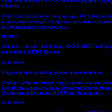
«Рейтинг власти» в СФО выявил лидера – Ирк
область
Всероссийский рейтинг губернаторов РФ («Рейтинг 
по федеральным округам) оценивает качество управл
территориями с точки зрения...
статья
Единый "левый" кандидат: МОССОВЕТ поддер
кандидата КПРФ Кумина
аналитика
У кремля еще остался резерв «технократов»
Ротация губернаторского корпуса продолжится сразу
президентской инаугурации. Эксперты Центра Разви
Региональной Политики (ЦРРП) традиционной...
аналитика