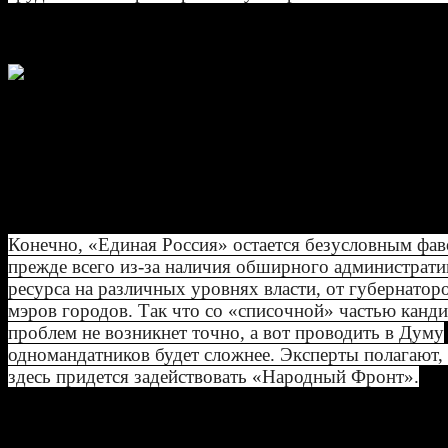
Павел Голод, политолог:
«Как показали недавние региональны
серьезного запроса на ротацию депу
корпуса пока нет. Избиратели ругаю
депутатов, однако многие также, по
привычке или из-за боязни перемен, сн
голосуют за «Единую Россию».
Конечно, «Единая Россия» остается безусловным фа
прежде всего из-за наличия обширного администрат
ресурса на различных уровнях власти, от губернатор
мэров городов. Так что со «списочной» частью канд
проблем не возникнет точно, а вот проводить в Думу
одномандатников будет сложнее. Эксперты полагают,
здесь придется задействовать «Народный Фронт».
Андрей Миронов, политолог: