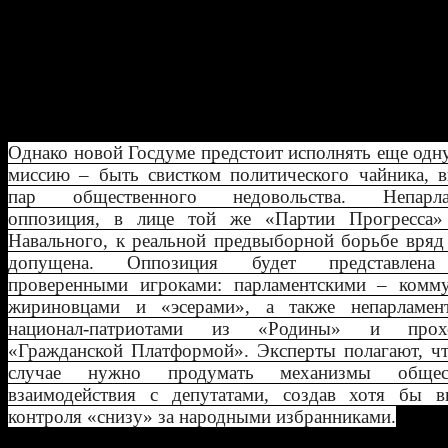
категории «артисты-хоккеисты». Что к
«массовки», то новые лица там, несом
появятся, что обусловлено необходим
ротации региональных элит».
Однако новой Госдуме предстоит исполнять еще од
миссию – быть свистком политического чайника, в
пар общественного недовольства. Непарлам
оппозиция, в лице той же «Партии Прогресса»
Навального, к реальной предвыборной борьбе вряд
допущена. Оппозиция будет представлена
проверенными игроками: парламентскими – комму
жириновцами и «эсерами», а также непарламен
национал-патриотами из «Родины» и прохо
«Гражданской Платформой». Эксперты полагают, чт
случае нужно продумать механизмы общест
взаимодействия с депутатами, создав хотя бы в
контроля «снизу» за народными избранниками.