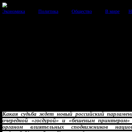
Экономика
Политика
Общество
В мире
Н
авторский блок
Смотрины Кремля
Какая судьба ждет новый российский парламент: быт
очередной «госдурой» и «бешеным принтером» или 
органом влиятельных сподвижников национального л
Уже сейчас Кремль задался вопросом – где брать нов
депутатов и куда девать старых?
18 Октября 2014
16:22:17
автор:
Илья Гращенков, директор ЦРРП
Какая судьба ждет новый российский парламе
очередной «госдурой» и «бешеным принтером
органом влиятельных сподвижников национ