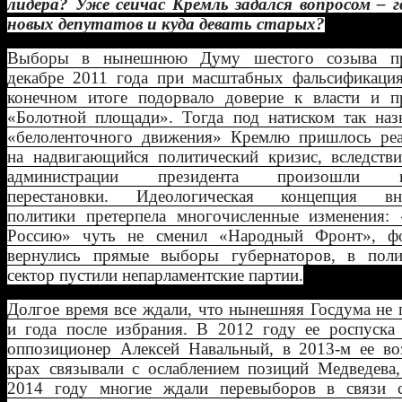
лидера? Уже сейчас Кремль задался вопросом – г
новых депутатов и куда девать старых?
Выборы в нынешнюю Думу шестого созыва п
декабре 2011 года при масштабных фальсификация
конечном итоге подорвало доверие к власти и п
«Болотной площади». Тогда под натиском так наз
«белоленточного движения» Кремлю пришлось реа
на надвигающийся политический кризис, вследстви
администрации президента произошли к
перестановки. Идеологическая концепция вн
политики претерпела многочисленные изменения:
Россию» чуть не сменил «Народный Фронт», ф
вернулись прямые выборы губернаторов, в поли
сектор пустили непарламентские партии.
Долгое время все ждали, что нынешняя Госдума не
и года после избрания. В 2012 году ее роспуска 
оппозиционер Алексей Навальный, в 2013-м ее в
крах связывали с ослаблением позиций Медведева,
2014 году многие ждали перевыборов в связи 