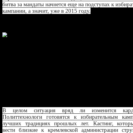
битва за мандаты начнется еще на подступах к избир
кампании, а значит, уже в 2015 году.
Евгений Калинин, политолог
«Список Бадовского» - еще одно
подтверждение наметившегося в после
время политического тренда: неважно,
ты партии, важно, чтобы ты играл по 
Кремля. Победы в регионах Ройзмана,
Потомского – это «постравматические
рефлексии после «революции креаклов». А в будущем
депутатов Госдумы таких «рецидивов» будет значите
больше».
В целом ситуация вряд ли изменится карди
Политтехнологи готовятся к избирательным кам
лучших традициях прошлых лет. Кастинг, котор
вести близкие к кремлевской администрации стру