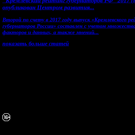
"Кремлёвский рейтинг губернаторов РФ" 2017 (
опубликован Центром развития...
Второй по счету в 2017 году выпуск «Кремлевского р
губернаторов России» составлен с учетом множеств
факторов и данных, а также мнений...
показать больше статей
© Газета Неделя, 2014
При любом использовании материалов сайта и до
проектов, гиперссылка на www.weekjournal.ru обяз
Зарегистрировано Федеральной службой по надзор
сфере связи, информационных технологий и масс
коммуникаций (Роскомнадзор) как электронное
периодическое издание "Газета Неделя".
Свидетельство Эл №ФС77-39719 от 30 апреля
года. Мнение авторов может не совпадать с 
редакции. 16+