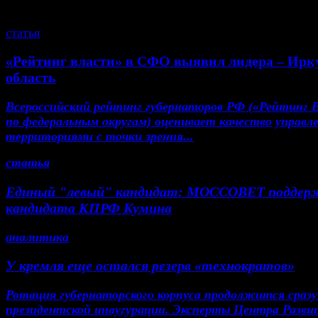
смотрите также
статья
«Рейтинг власти» в СФО выявил лидера – Ирк
область
Всероссийский рейтинг губернаторов РФ («Рейтинг 
по федеральным округам) оценивает качество управл
территориями с точки зрения...
статья
Единый "левый" кандидат: МОССОВЕТ поддер
кандидата КПРФ Кумина
аналитика
У кремля еще остался резерв «технократов»
Ротация губернаторского корпуса продолжится сразу
президентской инаугурации. Эксперты Центра Разви