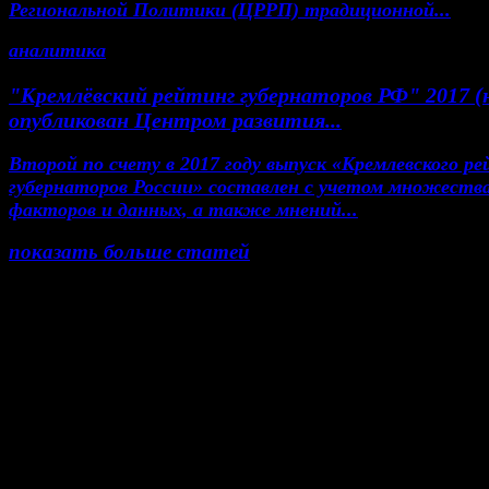
Региональной Политики (ЦРРП) традиционной...
аналитика
"Кремлёвский рейтинг губернаторов РФ" 2017 (
опубликован Центром развития...
Второй по счету в 2017 году выпуск «Кремлевского р
губернаторов России» составлен с учетом множеств
факторов и данных, а также мнений...
показать больше статей
© Газета Неделя, 2014
При любом использовании материалов сайта и до
проектов, гиперссылка на www.weekjournal.ru обяз
Зарегистрировано Федеральной службой по надзор
сфере связи, информационных технологий и масс
коммуникаций (Роскомнадзор) как электронное
периодическое издание "Газета Неделя".