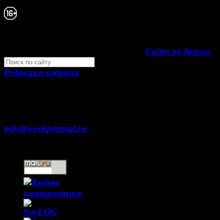
Свидетельство Эл №ФС77-39719 от 30 апреля
года. Мнение авторов может не совпадать с 
редакции. 16+
Development by "Byte Eight Lab" -
Сайт не дорого
Редакция издания
Москва, ул. Тверская д. 9 стр. 4
+7 (499) 653-5391
info@weekjournal.ru