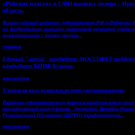
«Рейтинг власти» в СФО выявил лидера – Ирк
область
Всероссийский рейтинг губернаторов РФ («Рейтинг 
по федеральным округам) оценивает качество управл
территориями с точки зрения...
статья
Единый "левый" кандидат: МОССОВЕТ поддер
кандидата КПРФ Кумина
аналитика
У кремля еще остался резерв «технократов»
Ротация губернаторского корпуса продолжится сразу
президентской инаугурации. Эксперты Центра Разви
Региональной Политики (ЦРРП) традиционной...
аналитика