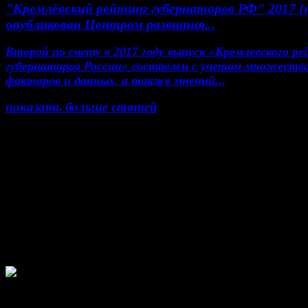
"Кремлёвский рейтинг губернаторов РФ" 2017 (
опубликован Центром развития...
Второй по счету в 2017 году выпуск «Кремлевского р
губернаторов России» составлен с учетом множеств
факторов и данных, а также мнений...
показать больше статей
© Газета Неделя, 2014
При любом использовании материалов сайта и до
проектов, гиперссылка на www.weekjournal.ru обяз
Зарегистрировано Федеральной службой по надзор
сфере связи, информационных технологий и масс
коммуникаций (Роскомнадзор) как электронное
периодическое издание "Газета Неделя".
Свидетельство Эл №ФС77-39719 от 30 апреля 
года. Мнение авторов может не совпадать с мне
редакции. 16+