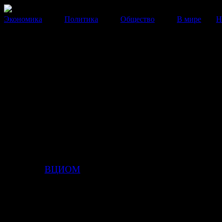
Экономика
Политика
Общество
В мире
Н
ВЦИОМ: Рейтинг Путина вы
до 75,7%
С начала года уровень одобрения деятельности прези
вырос на 15,1%.
20 Марта 2014
16:29:07
Рейтинг одобрения работы президента России В
Путина вырос до максимума за последние пять –
сообщает
ВЦИОМ
.
По мнению социологов, столь высокий уровень о
работы президента зафиксирован, в первую очередь
со сложной политической ситуацией в Украине и по