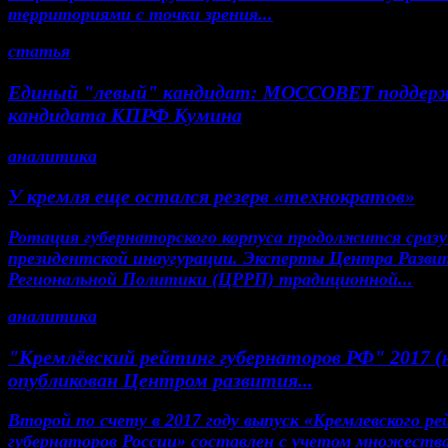
территориями с точки зрения...
статья
Единый "левый" кандидат: МОССОВЕТ поддер
кандидата КПРФ Кумина
аналитика
У кремля еще остался резерв «технократов»
Ротация губернаторского корпуса продолжится сразу
президентской инаугурации. Эксперты Центра Разви
Региональной Политики (ЦРРП) традиционной...
аналитика
"Кремлёвский рейтинг губернаторов РФ" 2017 (
опубликован Центром развития...
Второй по счету в 2017 году выпуск «Кремлевского р
губернаторов России» составлен с учетом множеств