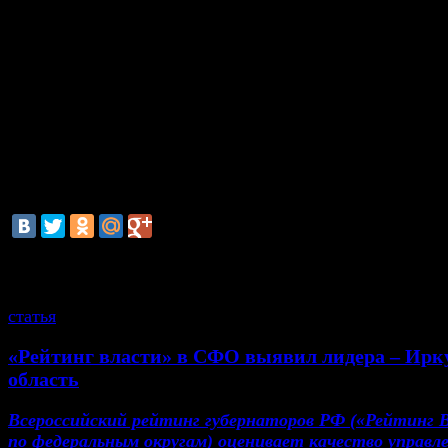
референдума в Крыму. Эти события назвали гла
прошедшую неделю 63% респондентов.
За последний месяц уровень одобрения деят
президента вырос на 11,4%, а с начала года – на 15,1
В среднем за последние два года россияне одобря
президента на уровне 60% и выше. Максимальные 
данного показателя были зафиксированы в мае 2
(68,8%) и в начале марта 2014 года (71,6%).
смотрите также
статья
«Рейтинг власти» в СФО выявил лидера – Ирк
область
Всероссийский рейтинг губернаторов РФ («Рейтинг 
по федеральным округам) оценивает качество управл