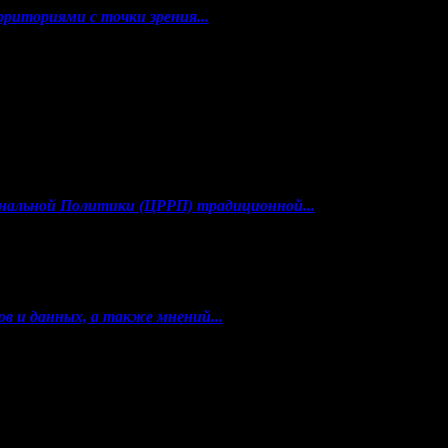
риториями с точки зрения...
ональной Политики (ЦРРП) традиционной...
в и данных, а также мнений...