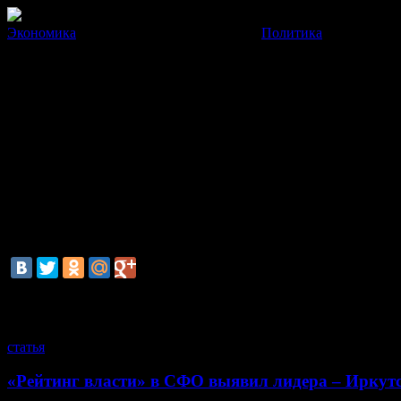
Экономика
Политика
Сегодня Владимир Путин выс
Начало в 15.00.
18 Марта 2014
03:44:39
Сегодня в 15:00 Президент России Владимир Путин выступ
представителями гражданского общества в связи с обращением
смотрите также
статья
«Рейтинг власти» в СФО выявил лидера – Иркут