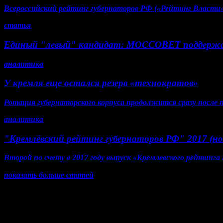
Всероссийский рейтинг губернаторов РФ («Рейтинг Власти» 
статья
Единый "левый" кандидат: МОССОВЕТ поддерж
аналитика
У кремля еще остался резерв «технократов»
Ротация губернаторского корпуса продолжится сразу после
аналитика
"Кремлёвский рейтинг губернаторов РФ" 2017 (но
Второй по счету в 2017 году выпуск «Кремлевского рейтинга
показать больше статей
© Газета Неделя, 2014
При любом использовании материалов сайта и дочерних проек