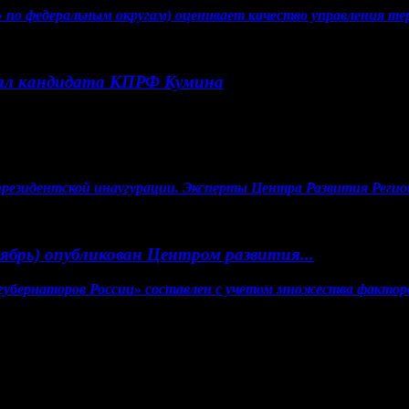
по федеральным округам) оценивает качество управления тер
ал кандидата КПРФ Кумина
 президентской инаугурации. Эксперты Центра Развития Реги
ябрь) опубликован Центром развития...
 губернаторов России» составлен с учетом множества факторо
тов, гиперссылка на www.weekjournal.ru обязательна.