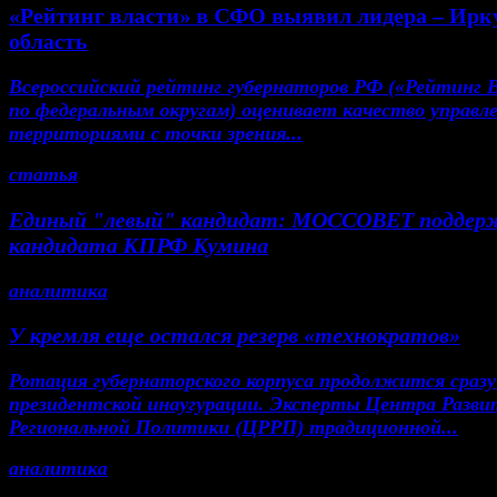
«Рейтинг власти» в СФО выявил лидера – Ирк
область
Всероссийский рейтинг губернаторов РФ («Рейтинг 
по федеральным округам) оценивает качество управл
территориями с точки зрения...
статья
Единый "левый" кандидат: МОССОВЕТ поддер
кандидата КПРФ Кумина
аналитика
У кремля еще остался резерв «технократов»
Ротация губернаторского корпуса продолжится сразу
президентской инаугурации. Эксперты Центра Разви
Региональной Политики (ЦРРП) традиционной...
аналитика