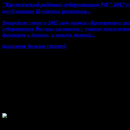
"Кремлёвский рейтинг губернаторов РФ" 2017 (
опубликован Центром развития...
Второй по счету в 2017 году выпуск «Кремлевского р
губернаторов России» составлен с учетом множеств
факторов и данных, а также мнений...
показать больше статей
© Газета Неделя, 2014
При любом использовании материалов сайта и до
проектов, гиперссылка на www.weekjournal.ru обяз
Зарегистрировано Федеральной службой по надзор
сфере связи, информационных технологий и масс
коммуникаций (Роскомнадзор) как электронное
периодическое издание "Газета Неделя".
Свидетельство Эл №ФС77-39719 от 30 апреля 
года. Мнение авторов может не совпадать с мне
редакции. 16+