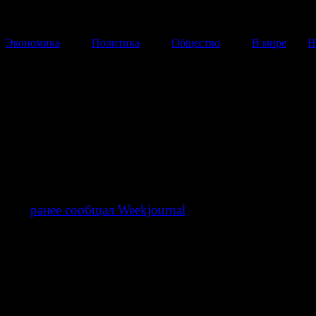
Экономика
Политика
Общество
В мире
Н
Совет депутатов принял отст
главы Волоколамского район
Вячеслав Карабанов покинул пост главы района.
04 Февраля 2014
18:00:00
Как
ранее сообщал Weekjournal
, глава Волоколамског
Вячеслав Карабанов покинул пост главы. Временно и
его обязанности будет первый заместитель Евгений Г
переведенный в Волоколамск из соседнего Рузского р
В течение ближайшего месяца станет известно, когда