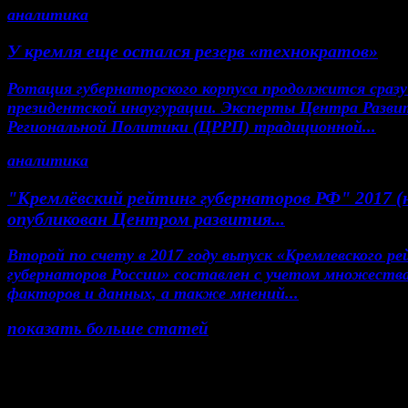
аналитика
У кремля еще остался резерв «технократов»
Ротация губернаторского корпуса продолжится сразу
президентской инаугурации. Эксперты Центра Разви
Региональной Политики (ЦРРП) традиционной...
аналитика
"Кремлёвский рейтинг губернаторов РФ" 2017 (
опубликован Центром развития...
Второй по счету в 2017 году выпуск «Кремлевского р
губернаторов России» составлен с учетом множеств
факторов и данных, а также мнений...
показать больше статей
© Газета Неделя, 2014
При любом использовании материалов сайта и до