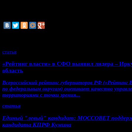
Навальный - 25%. "Жульё в мэрии понимает неизбеж
второго тура и уже открыто признаёт это своими оче
незаконными действиями", - уверен Навальный.
смотрите также
статья
«Рейтинг власти» в СФО выявил лидера – Ирк
область
Всероссийский рейтинг губернаторов РФ («Рейтинг 
по федеральным округам) оценивает качество управл
территориями с точки зрения...
статья
Единый "левый" кандидат: МОССОВЕТ поддер
кандидата КПРФ Кумина