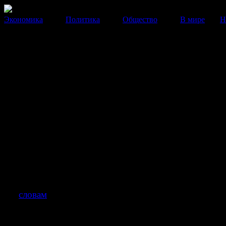
Экономика
Политика
Общество
В мире
Н
Навальному отказали в билбо
и не пустили в "Одноклассни
Соперник Собянина объявил о неизбежности второго
выборах Москвы.
20 Августа 2013
12:59:08
Оппозиционный кандидат в мэры столицы Алексей Н
обвинил Кремль и мэрию Москвы в чинении препятст
агитационной кампании.
По
словам
Навального,
Авторадио
(радиостанция №
Москве по охвату) отказалось выполнять уже подпи
контракт на рекламу, несмотря на то, что мы уже пер