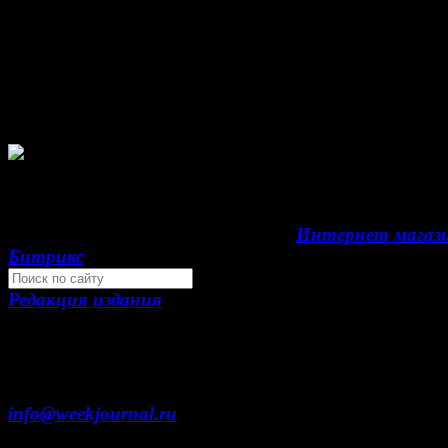
проектов, гиперссылка на www.weekjournal.ru обяз
Зарегистрировано Федеральной службой по надзор
сфере связи, информационных технологий и масс
коммуникаций (Роскомнадзор) как электронное
периодическое издание "Газета Неделя".
Свидетельство Эл №ФС77-39719 от 30 апреля 
года. Мнение авторов может не совпадать с мне
редакции. 16+
Development by "Byte Eight Lab" -
Интернет магаз
Битрикс
Редакция издания
Москва, ул. Тверская д. 9 стр. 4
+7 (499) 653-5391
info@weekjournal.ru