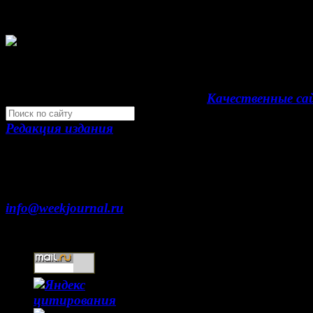
периодическое издание "Газета Неделя".
Свидетельство Эл №ФС77-39719 от 30 апреля 
года. Мнение авторов может не совпадать с мне
редакции. 16+
Development by "Byte Eight Lab" -
Качественные с
Редакция издания
Москва, ул. Тверская д. 9 стр. 4
+7 (499) 653-5391
info@weekjournal.ru