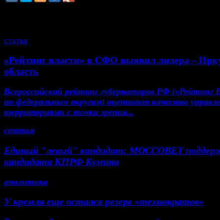
смотрите также
статья
«Рейтинг власти» в СФО выявил лидера – Ирк
область
Всероссийский рейтинг губернаторов РФ («Рейтинг 
по федеральным округам) оценивает качество управл
территориями с точки зрения...
статья
Единый "левый" кандидат: МОССОВЕТ поддер
кандидата КПРФ Кумина
аналитика
У кремля еще остался резерв «технократов»