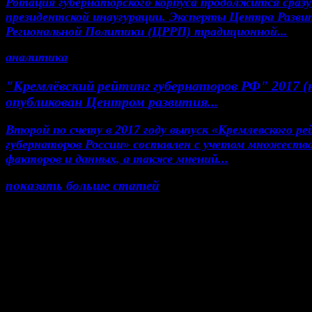
Ротация губернаторского корпуса продолжится сразу
президентской инаугурации. Эксперты Центра Разви
Региональной Политики (ЦРРП) традиционной...
аналитика
"Кремлёвский рейтинг губернаторов РФ" 2017 (
опубликован Центром развития...
Второй по счету в 2017 году выпуск «Кремлевского р
губернаторов России» составлен с учетом множеств
факторов и данных, а также мнений...
показать больше статей
© Газета Неделя, 2014
При любом использовании материалов сайта и до
проектов, гиперссылка на www.weekjournal.ru обяз
Зарегистрировано Федеральной службой по надзор
сфере связи, информационных технологий и масс
коммуникаций (Роскомнадзор) как электронное