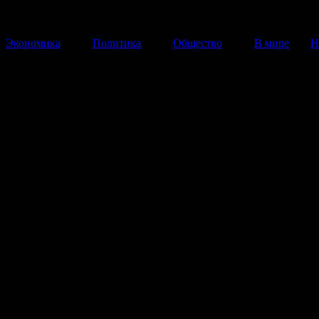
Экономика
Политика
Общество
В мире
Н
Крымом займется человек Ш
Владимир Путин подписал указ об образовании Кры
федерального округа.
21 Марта 2014
23:10:16
Владимир Путин
подписал закон о
ратификации дог
присоединении 
Севастополя к Ро
также указ об
образовании Кр
федерального ок