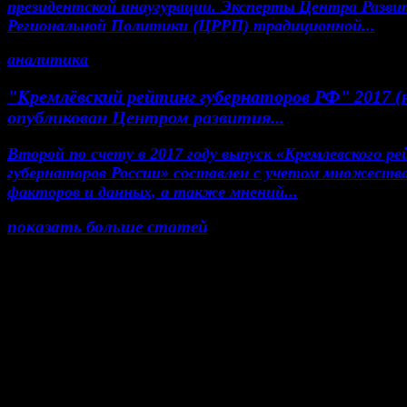
президентской инаугурации. Эксперты Центра Разви
Региональной Политики (ЦРРП) традиционной...
аналитика
"Кремлёвский рейтинг губернаторов РФ" 2017 (
опубликован Центром развития...
Второй по счету в 2017 году выпуск «Кремлевского р
губернаторов России» составлен с учетом множеств
факторов и данных, а также мнений...
показать больше статей
© Газета Неделя, 2014
При любом использовании материалов сайта и до
проектов, гиперссылка на www.weekjournal.ru обяз
Зарегистрировано Федеральной службой по надзор
сфере связи, информационных технологий и масс
коммуникаций (Роскомнадзор) как электронное