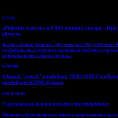
смотрите также
статья
«Рейтинг власти» в СФО выявил лидера – Ирк
область
Всероссийский рейтинг губернаторов РФ («Рейтинг 
по федеральным округам) оценивает качество управл
территориями с точки зрения...
статья
Единый "левый" кандидат: МОССОВЕТ поддер
кандидата КПРФ Кумина
аналитика
У кремля еще остался резерв «технократов»
Ротация губернаторского корпуса продолжится сразу