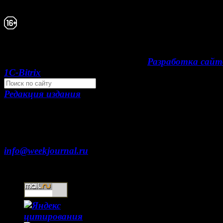
периодическое издание "Газета Неделя".
Свидетельство Эл №ФС77-39719 от 30 апреля
года. Мнение авторов может не совпадать с 
редакции. 16+
Development by "Byte Eight Lab" -
Разработка сайт
1С-Bitrix
Редакция издания
Москва, ул. Тверская д. 9 стр. 4
+7 (499) 653-5391
info@weekjournal.ru