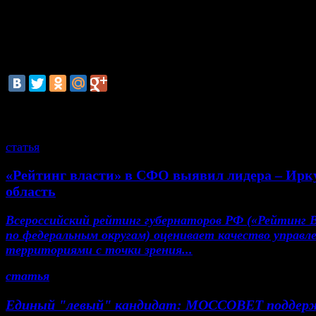
проходила в неделовой и недружелюбной обс
создаваемой руководством Минагрополитики 
которое выступило с заявлениями, направле
дискредитацию экспертов».
смотрите также
статья
«Рейтинг власти» в СФО выявил лидера – Ирк
область
Всероссийский рейтинг губернаторов РФ («Рейтинг 
по федеральным округам) оценивает качество управл
территориями с точки зрения...
статья
Единый "левый" кандидат: МОССОВЕТ поддер