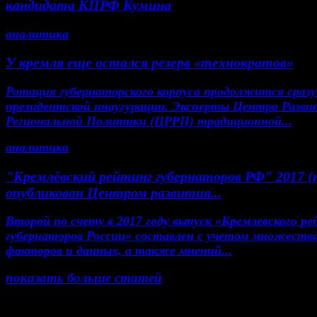
кандидата КПРФ Кумина
аналитика
У кремля еще остался резерв «технократов»
Ротация губернаторского корпуса продолжится сразу
президентской инаугурации. Эксперты Центра Разви
Региональной Политики (ЦРРП) традиционной...
аналитика
"Кремлёвский рейтинг губернаторов РФ" 2017 (
опубликован Центром развития...
Второй по счету в 2017 году выпуск «Кремлевского р
губернаторов России» составлен с учетом множеств
факторов и данных, а также мнений...
показать больше статей
© Газета Неделя, 2014