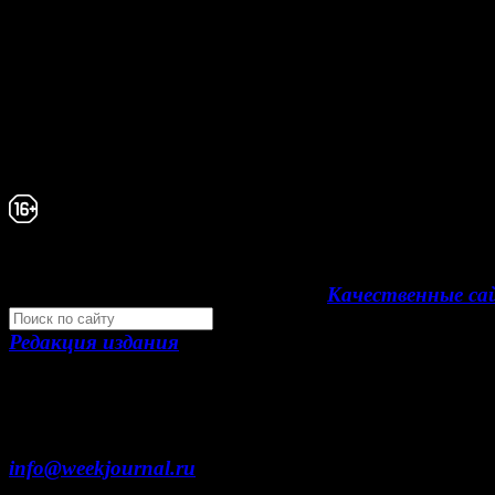
При любом использовании материалов сайта и до
проектов, гиперссылка на www.weekjournal.ru обяз
Зарегистрировано Федеральной службой по надзор
сфере связи, информационных технологий и масс
коммуникаций (Роскомнадзор) как электронное
периодическое издание "Газета Неделя".
Свидетельство Эл №ФС77-39719 от 30 апреля
года. Мнение авторов может не совпадать с 
редакции. 16+
Development by "Byte Eight Lab" -
Качественные с
Редакция издания
Москва, ул. Тверская д. 9 стр. 4
+7 (499) 653-5391
info@weekjournal.ru