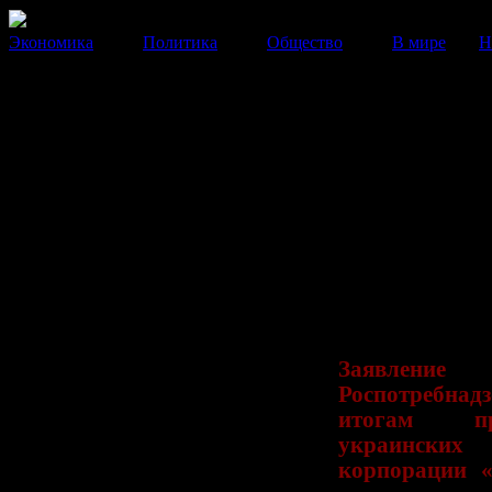
Экономика
Политика
Общество
В мире
Н
Украинские власти обвинили
Роспотребнадзор во лжи
Конфетная война продолжается. Украинские власти о
Роспотребнадзор в действиях, противоречащих
законодательству обеих стран и нормам и требовани
30 Октября 2013
17:04:58
Заявление
Роспотребнад
итогам пр
украинских 
корпорации 