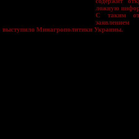
содержит отк
ложную инфо
С таким от
заявлением
выступило Минагрополитики Украины.
«
Необоснованными являются утвержд
невыполнении корпорацией требований к в
контролю сырья
. Сырье, используемое КК «
прошло все внутригосударственные процедуры кон
соблюдение показателей безопасности и п
соответствующие государственные санитарно-гигие
заключения, подтверждающие соответствие са
химическим показателям безопасности», - з
Минагрополитики Украины.
Украинская сторона сообщает
о по
дискредитировать систему контроля п
безопасности, внедренной на Украине.
Кроме того, Минагрополитики несогласно с тре