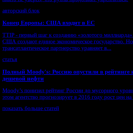
авторский блок
Конец Европы: США входит в ЕС
TTIP - первый шаг к созданию «золотого миллиарда»
США создают единое экономическое государство. Но
трансатлантическое партнерство уравняет в...
статья
Полный Moody's: Россию опустили в рейтинге и
дешевой нефти
Moody’s понизил рейтинг России до мусорного уров
этом агентство прогнозирует в 2016 году рост цен на
показать больше статей
© Газета Неделя, 2014
При любом использовании материалов сайта и дочер