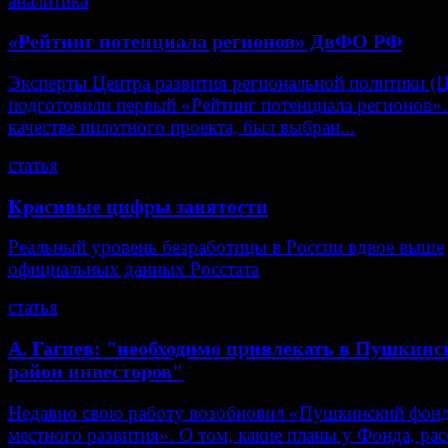
аналитика
«Рейтинг потенциала регионов» ДвФО РФ
Эксперты Центра развития региональной политики (
подготовили первый «Рейтинг потенциала регионов».
качестве пилотного проекта, был выбран...
статья
Красивые цифры занятости
Реальный уровень безработицы в России вдвое выше
официальных данных Росстата
статья
А. Гагиев: "необходимо привлекать в Пушкин
район инвесторов"
Недавно свою работу возобновил «Пушкинский фон
местного развития». О том, какие планы у Фонда, рас