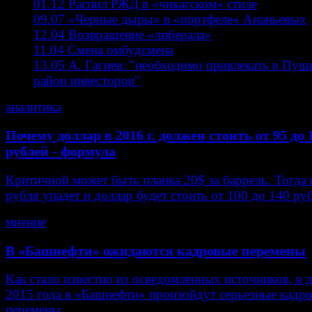
01.12
Распил РЖД в «чикагском» стиле
09.07
«Черные дыры» в «портфеле» Ананьевых
12.04
Возвращение «либерала»
11.04
Смена омбудсмена
13.05
А. Гагиев: "необходимо привлекать в Пуш
район инвесторов"
аналитика
Почему доллар в 2016 г. должен стоить от 95 до 
рублей - формула
Критичной может быть планка 20$ за баррель. Тогда 
рубля упадет и доллар будет стоить от 100 до 140 руб
мнение
В «Башнефти» ожидаются кадровые перемены
Как стало известно из осведомленных источников, в 
2015 года в «Башнефти» произойдут серьезные кадр
перемены.