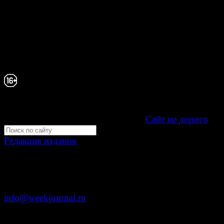
проектов, гиперссылка на www.weekjournal.ru обязате
Зарегистрировано Федеральной службой по надзору 
связи, информационных технологий и массовых
коммуникаций (Роскомнадзор) как электронное перио
издание "Газета Неделя".
Свидетельство Эл №ФС77-39719 от 30 апреля 20
Мнение авторов может не совпадать с мнением р
16+
Development by "Byte Eight Lab" -
Сайт не дорого
Редакция издания
Москва, ул. Тверская д. 9 стр. 4
+7 (499) 653-5391
info@weekjournal.ru