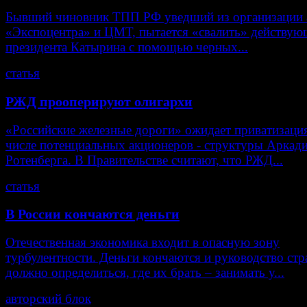
Бывший чиновник ТПП РФ уведший из организации 
«Экспоцентра» и ЦМТ, пытается «свалить» действую
президента Катырина с помощью черных...
статья
РЖД прооперируют олигархи
«Российские железные дороги» ожидает приватизаци
числе потенциальных акционеров - структуры Аркад
Ротенберга. В Правительстве считают, что РЖД...
статья
В России кончаются деньги
Отечественная экономика входит в опасную зону
турбулентности. Деньги кончаются и руководство ст
должно определиться, где их брать – занимать у...
авторский блок