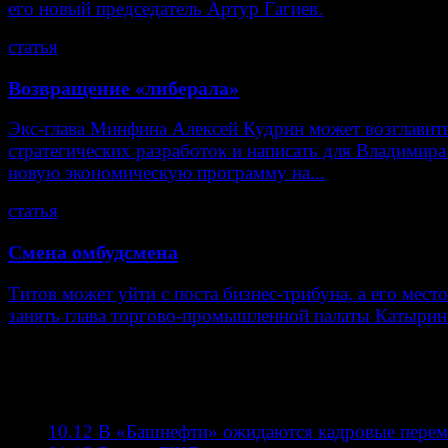
его новый председатель Артур Гагиев.
статья
Возвращение «либерала»
Экс-глава Минфина Алексей Кудрин может возглавит
стратегических разработок и написать для Владимир
новую экономическую программу на...
статья
Смена омбудсмена
Титов может уйти с поста бизнес-трибуна, а его мест
занять глава торгово-промышленной палаты Катырин
самое
читаемое
10.12
В «Башнефти» ожидаются кадровые пере