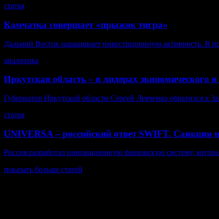
статья
Камчатка совершает «прыжок тигра»
Дальний Восток наращивает инвестиционную активность. В пр
аналитика
Иркутская область – в лидерах экономического и
Губернатор Иркутской области Сергей Левченко обратился к За
статья
UNIVERSA – российский ответ SWIFT. Санкции 
Россия разработал инновационную банковскую систему, котора
показать больше статей
© Газета Неделя, 2014
При любом использовании материалов сайта и дочерних проекто