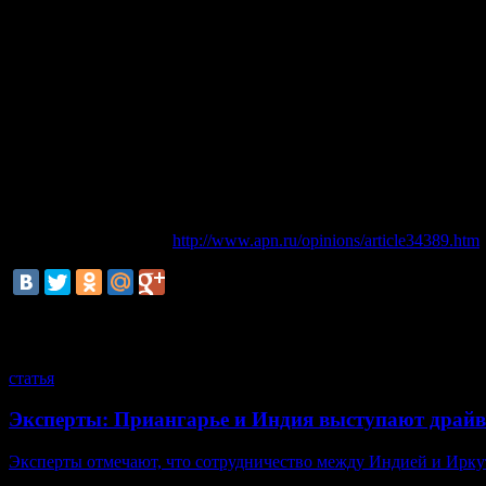
Удивительным образом именно при Андросове активизируется
Убытки пригородных пассажирских компаний (ППК) в 2011-201
В полной мере реализовав свой экономический талант в рас
большой чистки. Объяснения представил вице-премьер Дворко
Теперь он вплотную займется делами «Аэрофлота», совет дир
которому проходил первый зам гендиректора «Аэрофлота» Андр
деле «Трансаэро».
Карьера Кирилла Андросова — увлекательный сюжет, за которы
есть чикагская.
Оригинал материала:
http://www.apn.ru/opinions/article34389.htm
смотрите также
статья
Эксперты: Приангарье и Индия выступают драйв
Эксперты отмечают, что сотрудничество между Индией и Иркутс