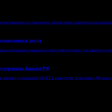
езентованном сегодня утром Агентством стратегических иници
 социального роста
конодательному собранию и жителям региона с посланием о поло
не страшны банкам РФ
я заменит устаревший SWIFT в том случае, если банки РФ попад
в, гиперссылка на www.weekjournal.ru обязательна.