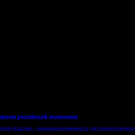
 падение рентабельности компании-монополиста и параллельн
3 годах составили 30 миллиардов рублей.
пильных схемах РЖД, Андросов покинул госмонополию, когда п
вич: Андросов мог бы остаться простым членом совета директ
екторов которого возглавил еще в 2012 году. Андросов уже усп
ей Калмыков (сумма ущерба, причиненного государству в этом де
м особенно интересно следить, поскольку главный герой не прив
ерами российской экономики
кой областью – уникальная возможность для технологического р