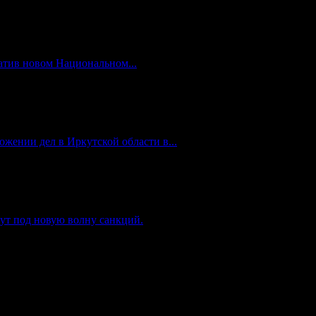
атив новом Национальном...
жении дел в Иркутской области в...
ут под новую волну санкций.