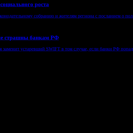
 социального роста
конодательному собранию и жителям региона с посланием о поло
не страшны банкам РФ
я заменит устаревший SWIFT в том случае, если банки РФ попад
в, гиперссылка на www.weekjournal.ru обязательна.
язи, информационных технологий и массовых коммуникаций (Рос
нение авторов может не совпадать с мнением редакции. 16+