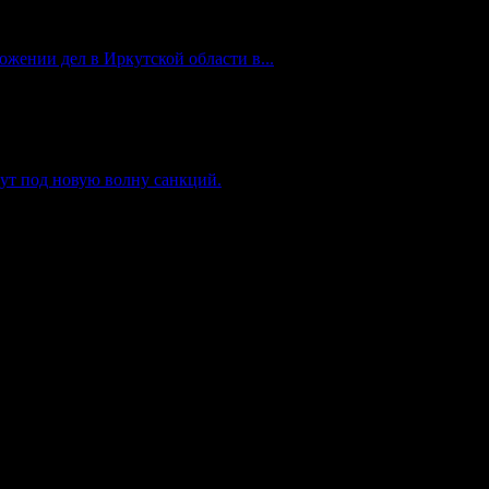
жении дел в Иркутской области в...
ут под новую волну санкций.
комнадзор) как электронное периодическое издание "Газета