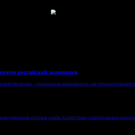
адачу выполненной и намерены двигаться дальше».
Артур Гагиев, советник по инвестициям (фото)
ерами российской экономики
кой областью – уникальная возможность для технологического р
езентованном сегодня утром Агентством стратегических иници