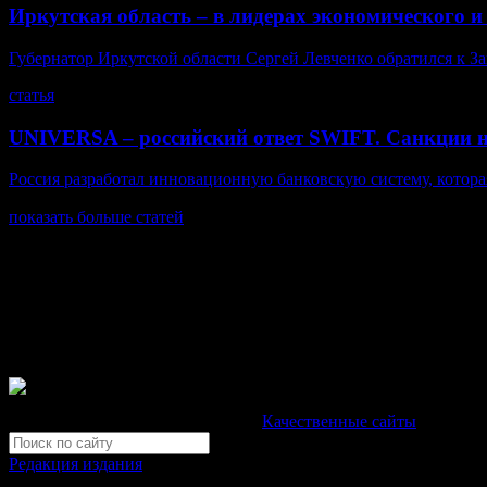
Иркутская область – в лидерах экономического и
Губернатор Иркутской области Сергей Левченко обратился к За
статья
UNIVERSA – российский ответ SWIFT. Санкции 
Россия разработал инновационную банковскую систему, котора
показать больше статей
© Газета Неделя, 2014
При любом использовании материалов сайта и дочерних проекто
Зарегистрировано Федеральной службой по надзору в сфере св
Неделя".
Свидетельство Эл №ФС77-39719 от 30 апреля 2010 года. М
Development by "Byte Eight Lab" -
Качественные сайты
Редакция издания