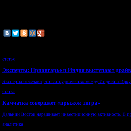
населения, рабочие места, инвестиции в бюджет, мы считаем з
смотрите также
статья
Эксперты: Приангарье и Индия выступают драйв
Эксперты отмечают, что сотрудничество между Индией и Иркутс
статья
Камчатка совершает «прыжок тигра»
Дальний Восток наращивает инвестиционную активность. В пр
аналитика