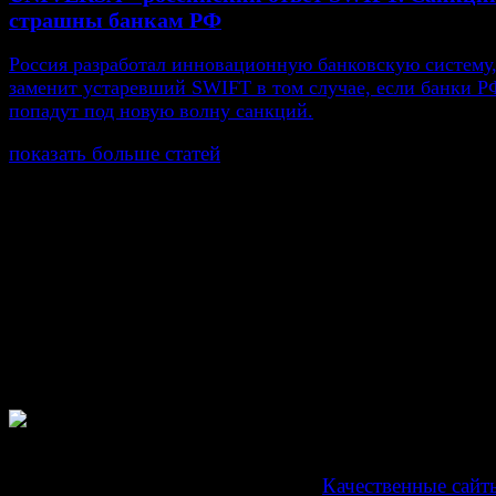
страшны банкам РФ
Россия разработал инновационную банковскую систему,
заменит устаревший SWIFT в том случае, если банки Р
попадут под новую волну санкций.
показать больше статей
© Газета Неделя, 2014
При любом использовании материалов сайта и дочер
проектов, гиперссылка на www.weekjournal.ru обязате
Зарегистрировано Федеральной службой по надзору 
связи, информационных технологий и массовых
коммуникаций (Роскомнадзор) как электронное перио
издание "Газета Неделя".
Свидетельство Эл №ФС77-39719 от 30 апреля 201
Мнение авторов может не совпадать с мнением редак
Development by "Byte Eight Lab" -
Качественные сайт