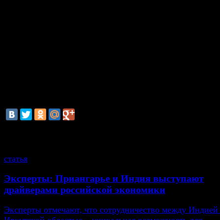
изначально невысоки. А половина взаимной торг
была беспошлинной, в целом же средняя ст
облагаемым пошлиной товарам составляла 3%.
Учитывая, что на создание современного Е
потребовалось почти 50 лет, рождение нового гигант
ожидать как минимум через 25 лет. Но в целом
правильный – создание единого Мирового гло
государства, с номинальными национальными кул
центрами.
смотрите также
статья
Эксперты: Приангарье и Индия выступают
драйверами российской экономики
Эксперты отмечают, что сотрудничество между Индией