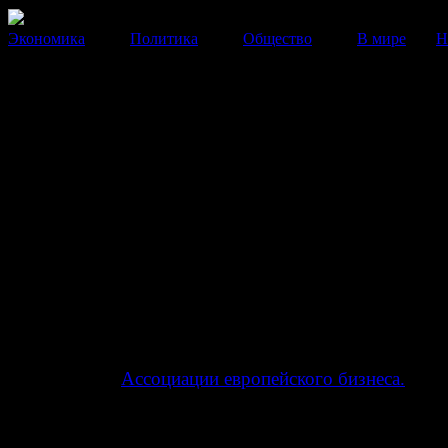
Экономика
Политика
Общество
В мире
Н
В июле продажи новых
автомобилей в РФ упали на 23
процента
За семь месяцев российский автомобильный рынок с
на 10 процентов.
11 Августа 2014
15:28:35
Продажи новых легковых и легких коммерческих ав
в России в июле 2014 года снизились на 22,9%, сооб
пресс-служба
Ассоциации европейского бизнеса.
«Июль 2014 г. ознаменовался снижением уровня про
22,9% или на 53 598 штук по сравнению с июлем 201