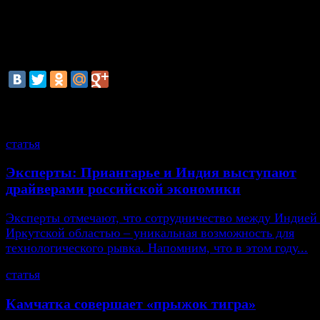
находятся десять моделей местного производства. В п
лидеров – Lada, Kia, Renault, Hyundai и Toyota.
смотрите также
статья
Эксперты: Приангарье и Индия выступают
драйверами российской экономики
Эксперты отмечают, что сотрудничество между Индией
Иркутской областью – уникальная возможность для
технологического рывка. Напомним, что в этом году...
статья
Камчатка совершает «прыжок тигра»