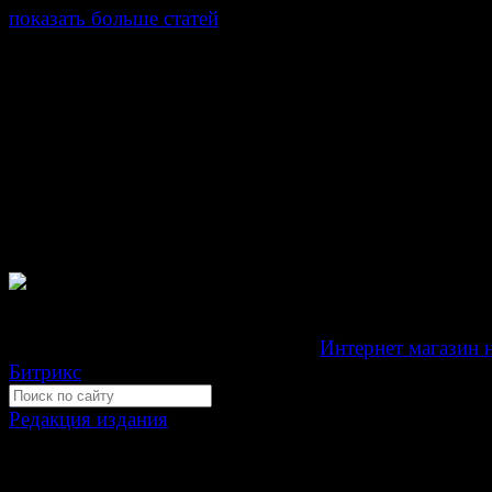
показать больше статей
© Газета Неделя, 2014
При любом использовании материалов сайта и дочер
проектов, гиперссылка на www.weekjournal.ru обязате
Зарегистрировано Федеральной службой по надзору 
связи, информационных технологий и массовых
коммуникаций (Роскомнадзор) как электронное перио
издание "Газета Неделя".
Свидетельство Эл №ФС77-39719 от 30 апреля 201
Мнение авторов может не совпадать с мнением редак
Development by "Byte Eight Lab" -
Интернет магазин 
Битрикс
Редакция издания
Москва, ул. Тверская д. 9 стр. 4